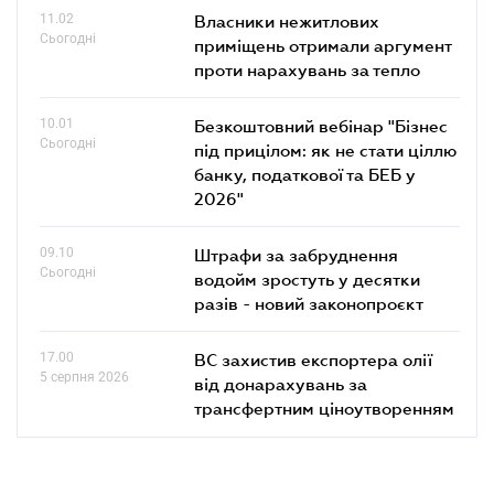
11.02
Власники нежитлових
Сьогодні
приміщень отримали аргумент
проти нарахувань за тепло
10.01
Безкоштовний вебінар "Бізнес
Сьогодні
під прицілом: як не стати ціллю
банку, податкової та БЕБ у
2026"
09.10
Штрафи за забруднення
Сьогодні
водойм зростуть у десятки
разів - новий законопроєкт
17.00
ВС захистив експортера олії
5 серпня 2026
від донарахувань за
трансфертним ціноутворенням