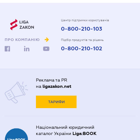
Центр підтримки користувачів
0-800-210-103
ПРО КОМПАНІЮ
Підбір продуктів та рішень
0-800-210-102
Реклама та PR
на
ligazakon.net
ТАРИФИ
Національний юридичний
каталог України
Liga:BOOK