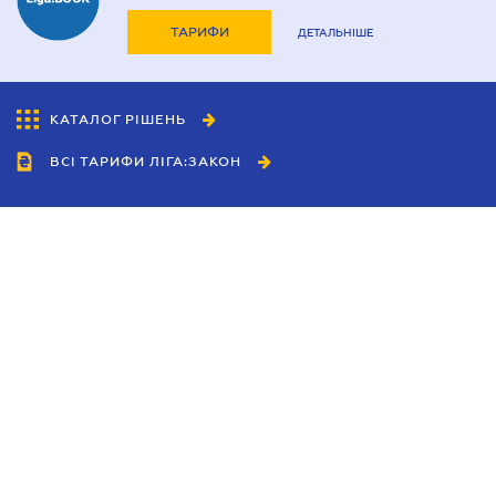
ТАРИФИ
ДЕТАЛЬНІШЕ
КАТАЛОГ РІШЕНЬ
ВСІ ТАРИФИ ЛІГА:ЗАКОН
Співробітництво
Агенти
Дилери
Політика конфіденційності
Умови використання сайту
Реклама
Блог
Новини компанії