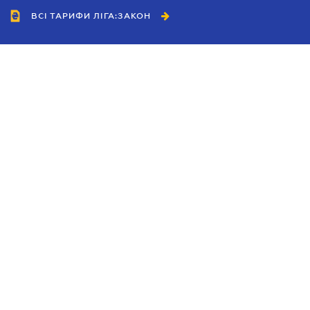
ВСІ ТАРИФИ ЛІГА:ЗАКОН
Співробітництво
Агенти
Дилери
Політика конфіденційності
Умови використання сайту
Реклама
Блог
Новини компанії
Керівництва
Каталоги компаній
Теми в центрі уваги
Підтримка та контакти