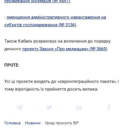
проживання іноземців (№ 4541)
;
-
зменшення адміністративного навантаження на
суб'єктів господарювання (№ 3136)
.
Також Кабмін розраховує на включення до порядку
денного
проекту Закону «Про медиации» (№ 3665)
.
ПРОТЕ:
Усі ці проекти входять до «євроінтеграційного пакета», і
тому вірогідність їх прийняття досить велика.
Головна
/
Новини
/
Уряд просить ВР