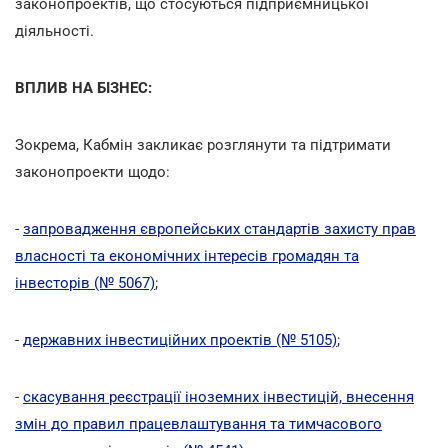
законопроектів, що стосуються підприємницької
діяльності.
ВПЛИВ НА БІЗНЕС:
Зокрема, Кабмін закликає розглянути та підтримати
законопроекти щодо:
-
запровадження європейських стандартів захисту прав
власності та економічних інтересів громадян та
інвесторів (№ 5067)
;
-
державних інвестиційних проектів (№ 5105)
;
-
скасування реєстрації іноземних інвестицій, внесення
змін до правил працевлаштування та тимчасового