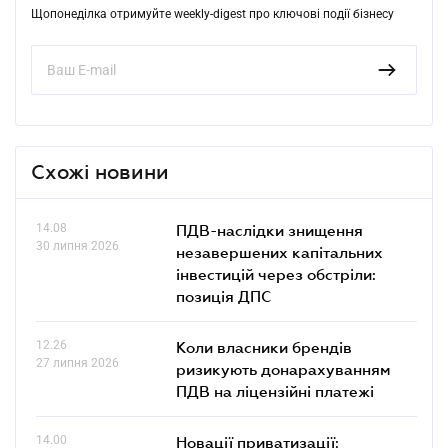
Щопонеділка отримуйте weekly-digest про ключові події бізнесу
Схожі новини
14.08
ПДВ-наслідки знищення
30 липня 2026
незавершених капітальних
інвестицій через обстріли:
позиція ДПС
12.26
Коли власники брендів
27 липня 2026
ризикують донарахуванням
ПДВ на ліцензійні платежі
14.00
Новації приватизації: