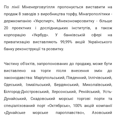
По лінії Міненерговугілля пропонується виставити на
продаж 8 заводів з виробництва торфу, Мінагрополітики -
держкомпанію «Укрспирт», Мінекономрозвитку - більше
20 проектних і дослідницьких інститутів, а також
корпорацію «Укрбуд». У банківській сфері на
приватизацію виставляють 99,99% акцій Українського
банку реконструкції та розвитку.
Частину об'єктів, запропонованих до продажу, може бути
виставлено на торги після внесення змін до
законодавства: Маріупольський, Південний, Іллічівський,
Одеський, Ізмаїльський, Бердянський, Миколаївський,
Білгород-Дністровський, Херсонський, Ренійський, Усть-
Дунайський, Скадовський морські торгові порти та
спеціалізований порт «Октябрськ», 100% акцій компанії
«Дунайське морське пароплавство», Азовський