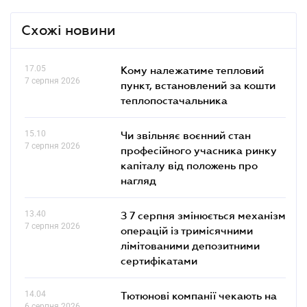
Схожі новини
17.05
Кому належатиме тепловий
7 серпня 2026
пункт, встановлений за кошти
теплопостачальника
15.10
Чи звільняє воєнний стан
7 серпня 2026
професійного учасника ринку
капіталу від положень про
нагляд
13.40
З 7 серпня змінюється механізм
7 серпня 2026
операцій із тримісячними
лімітованими депозитними
сертифікатами
14.04
Тютюнові компанії чекають на
6 серпня 2026