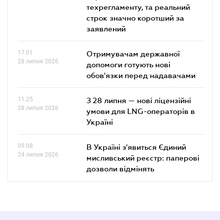
техрегламенту, та реальний
строк значно коротший за
заявлений
17.01
Отримувачам державної
28 липня 2026
допомоги готують нові
обов'язки перед надавачами
11.25
З 28 липня — нові ліцензійні
28 липня 2026
умови для LNG-операторів в
Україні
09.08
В Україні з'явиться Єдиний
24 липня 2026
мисливський реєстр: паперові
дозволи відмінять