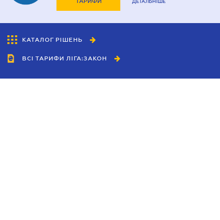
ТАРИФИ
ДЕТАЛЬНІШЕ
КАТАЛОГ РІШЕНЬ
ВСІ ТАРИФИ ЛІГА:ЗАКОН
Співробітництво
Агенти
Дилери
Політика конфіденційності
Умови використання сайту
Реклама
Блог
Новини компанії
Керівництва