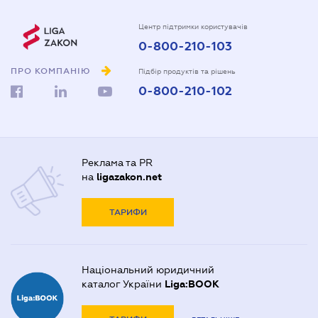
Центр підтримки користувачів
0-800-210-103
ПРО КОМПАНІЮ
Підбір продуктів та рішень
0-800-210-102
Реклама та PR
на
ligazakon.net
ТАРИФИ
Національний юридичний
каталог України
Liga:BOOK