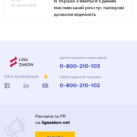
В Україні з'явиться Єдиний
24 липня 2026
мисливський реєстр: паперові
дозволи відмінять
Центр підтримки користувачів
0-800-210-103
ПРО КОМПАНІЮ
Підбір продуктів та рішень
0-800-210-102
Реклама та PR
на
ligazakon.net