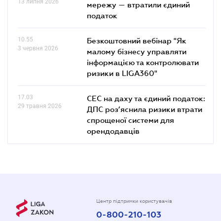
13 липня 2026
мережу — втратили єдиний
податок
10.55
Безкоштовний вебінар "Як
3 червня 2026
малому бізнесу управляти
інформацією та контролювати
ризики в LIGA360"
17.03
СЕС на даху та єдиний податок:
29 травня 2026
ДПС роз’яснила ризики втрати
спрощеної системи для
орендодавців
Центр підтримки користувачів
0-800-210-103