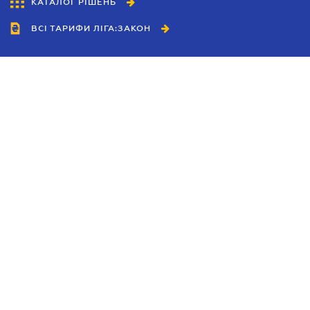
КАТАЛОГ РІШЕНЬ
ВСІ ТАРИФИ ЛІГА:ЗАКОН
Співробітництво
Агенти
Дилери
Політика конфіденційності
Умови використання сайту
Реклама
Блог
Новини компанії
Керівництва
Каталоги компаній
Теми в центрі уваги