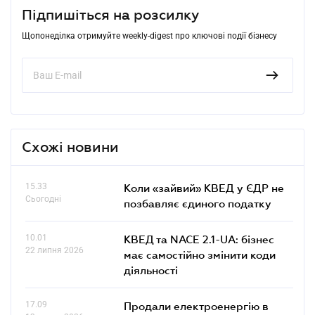
Підпишіться на розсилку
Щопонеділка отримуйте weekly-digest про ключові події бізнесу
Схожі новини
15.33
Коли «зайвий» КВЕД у ЄДР не
Сьогодні
позбавляє єдиного податку
10.01
КВЕД та NACE 2.1-UA: бізнес
22 липня 2026
має самостійно змінити коди
діяльності
17.09
Продали електроенергію в