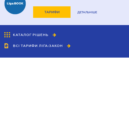
ТАРИФИ
ДЕТАЛЬНІШЕ
КАТАЛОГ РІШЕНЬ
ВСІ ТАРИФИ ЛІГА:ЗАКОН
Співробітництво
Агенти
Дилери
Політика конфіденційності
Умови використання сайту
Реклама
Блог
Новини компанії