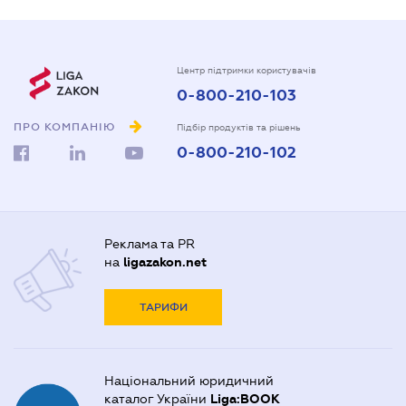
Центр підтримки користувачів
0-800-210-103
ПРО КОМПАНІЮ
Підбір продуктів та рішень
0-800-210-102
Реклама та PR
на
ligazakon.net
ТАРИФИ
Національний юридичний
каталог України
Liga:BOOK