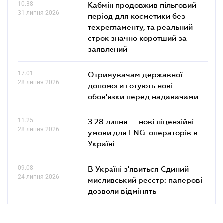
10.38
Кабмін продовжив пільговий
31 липня 2026
період для косметики без
техрегламенту, та реальний
строк значно коротший за
заявлений
17.01
Отримувачам державної
28 липня 2026
допомоги готують нові
обов'язки перед надавачами
11.25
З 28 липня — нові ліцензійні
28 липня 2026
умови для LNG-операторів в
Україні
09.08
В Україні з'явиться Єдиний
24 липня 2026
мисливський реєстр: паперові
дозволи відмінять