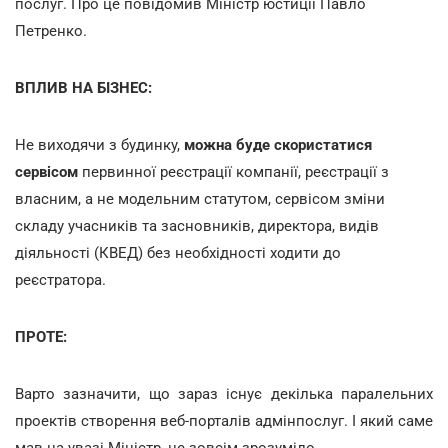
послуг. Про це повідомив Міністр юстиції Павло
Петренко.
ВПЛИВ НА БІЗНЕС:
Не виходячи з будинку,
можна буде скористатися
сервісом
первинної реєстрації компанії, реєстрації з
власним, а не модельним статутом, сервісом зміни
складу учасників та засновників, директора, видів
діяльності (КВЕД) без необхідності ходити до
реєстратора.
ПРОТЕ:
Варто зазначити, що зараз існує декілька паралельних
проектів створення веб-порталів адмінпослуг. І який саме
мав на увазі Міністр, не зовсім зрозуміло.