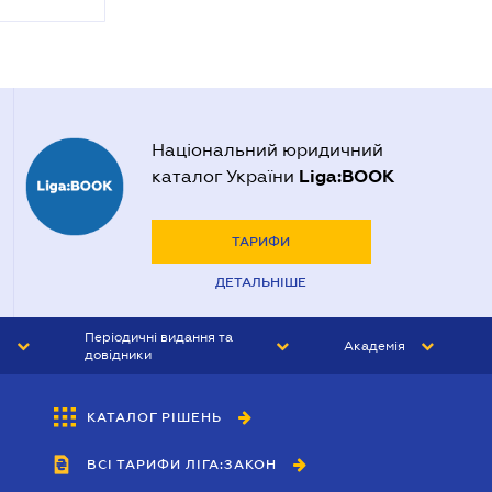
Національний юридичний
Liga:BOOK
каталог України
ТАРИФИ
ДЕТАЛЬНІШЕ
Періодичні видання та
Академія
довідники
ЮРИСТ&ЗАКОН
АКАДЕМІЯ ЛІГА:ЗАКОН
КАТАЛОГ РІШЕНЬ
БУХГАЛТЕР&ЗАКОН
ВСІ ТАРИФИ ЛІГА:ЗАКОН
ВІСНИК МСФЗ