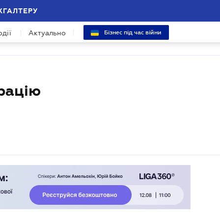
ХГАЛТЕРУ
одії
Актуально
Бізнес під час війни
рацію