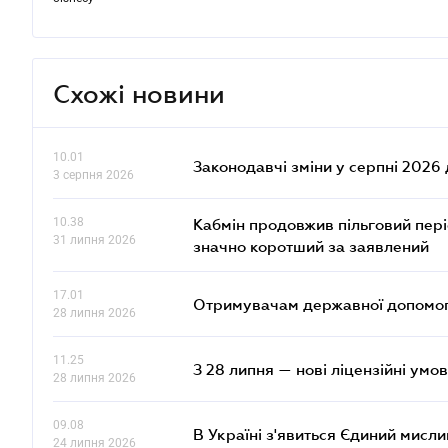
Схожі новини
10.01
Законодавчі зміни у серпні 2026 
3 серпня 2026
10.38
Кабмін продовжив пільговий пері
31 липня 2026
значно коротший за заявлений
17.01
Отримувачам державної допомоги
28 липня 2026
11.25
З 28 липня — нові ліцензійні умо
28 липня 2026
09.08
В Україні з'явиться Єдиний мисли
24 липня 2026