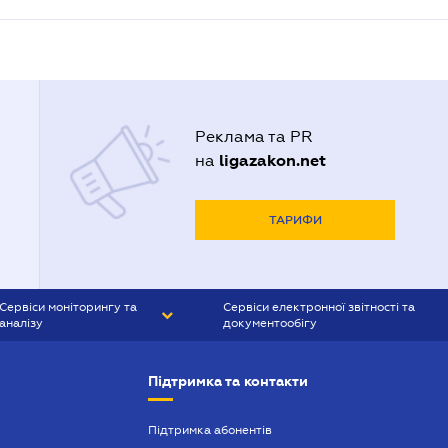
Реклама та PR
ligazakon.net
на
ТАРИФИ
Сервіси моніторингу та
Сервіси електронної звітності та
аналізу
документообігу
CONTR AGENT
Liga:REPORT
Підтримка та контакти
SMS-МАЯК
VERDICTUM
Підтримка абонентів