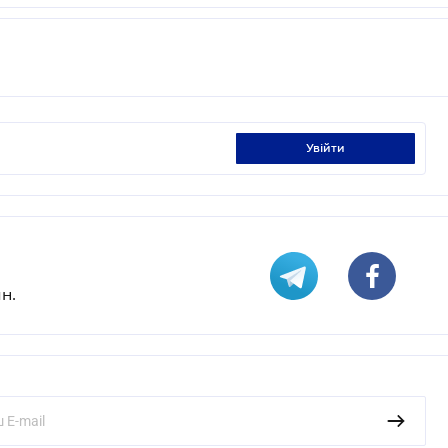
увійти
н.