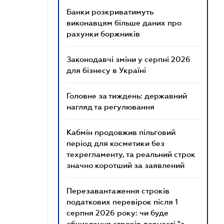
Банки розкриватимуть
виконавцям більше даних про
рахунки боржників
Законодавчі зміни у серпні 2026
для бізнесу в Україні
Головне за тиждень: державний
нагляд та регулювання
Кабмін продовжив пільговий
період для косметики без
техрегламенту, та реальний строк
значно коротший за заявлений
Перезавантаження строків
податкових перевірок після 1
серпня 2026 року: чи буде
обчислення строків давності "з