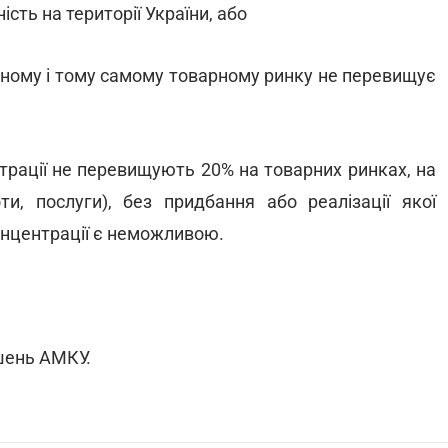
ість на території України, або
одному і тому самому товарному ринку не перевищує
нтрації не перевищують 20% на товарних ринках, на
ти, послуги), без придбання або реалізації якої
онцентрації є неможливою.
шень АМКУ.