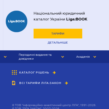
Національний юридичний
Liga:BOOK
каталог України
ТАРИФИ
ДЕТАЛЬНІШЕ
Періодичні видання та
Академія
довідники
ЮРИСТ&ЗАКОН
АКАДЕМІЯ ЛІГА:ЗАКОН
КАТАЛОГ РІШЕНЬ
БУХГАЛТЕР&ЗАКОН
ВСІ ТАРИФИ ЛІГА:ЗАКОН
ВІСНИК МСФЗ
ІНТЕРБУХ
ОСОБИСТИЙ ЕКСПЕРТ
©
ТОВ "інформаційно-аналітичний центр ЛІГА", 1991-2026.
©
ТОВ "ЛІГА ЗАКОН", 2007-2026.