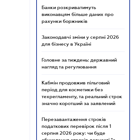
Банки розкриватимуть
виконавцям більше даних про
рахунки боржників
Законодавчі зміни у серпні 2026
для бізнесу в Україні
Головне за тиждень: державний
нагляд та регулювання
Кабмін продовжив пільговий
період для косметики без
техрегламенту, та реальний строк
значно коротший за заявлений
Перезавантаження строків
податкових перевірок після 1
серпня 2026 року: чи буде
обчислення строків давності "з