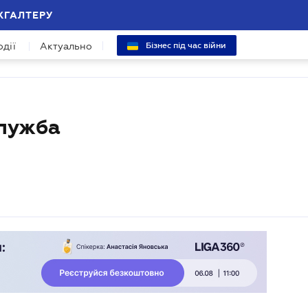
ХГАЛТЕРУ
одії
Актуально
Бізнес під час війни
лужба