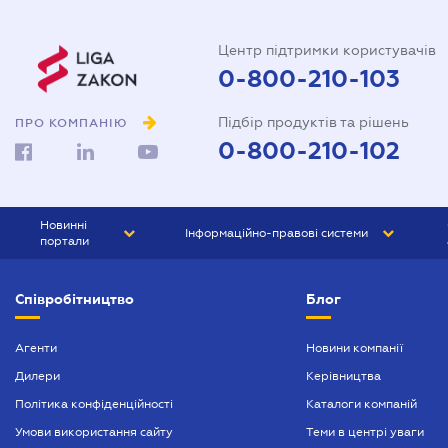
Центр підтримки користувачів
0-800-210-103
Підбір продуктів та рішень
ПРО КОМПАНІЮ
0-800-210-102
Новинні
Інформаційно-правові системи
портали
ЮРЛІГА
Право України
Співробітництво
Блог
БІЗНЕС
ГРАНД
БУХГАЛТЕР.ua
ПРАЙМ
Агенти
Новини компанії
Дилери
Керівництва
БУХГАЛТЕР ПРОФ
Політика конфіденційності
Каталоги компаній
ЮРИСТ ПРОФ
Умови використання сайту
Теми в центрі уваги
ЮРИСТ