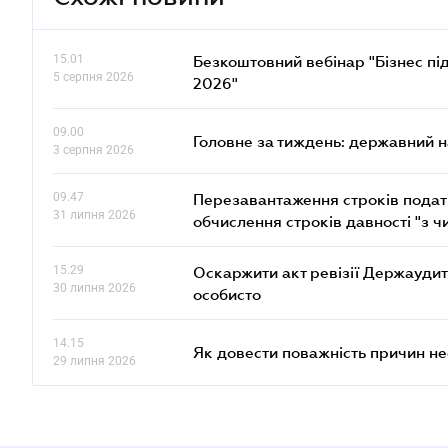
15.01
Безкоштовний вебінар "Бізнес під
5 серпня 2026
2026"
09.00
Головне за тиждень: державний 
3 серпня 2026
09.47
Перезавантаження строків податк
31 липня 2026
обчислення строків давності "з ч
15.29
Оскаржити акт ревізії Держаудит
30 липня 2026
особисто
14.15
Як довести поважність причин н
29 липня 2026