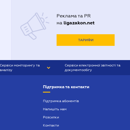
Реклама та PR
ligazakon.net
на
ТАРИФИ
Сервіси моніторингу та
Сервіси електронної звітності та
аналізу
документообігу
CONTR AGENT
Liga:REPORT
Підтримка та контакти
SMS-МАЯК
VERDICTUM
Підтримка абонентів
Напишіть нам
SEMANTRUM
Розсилки
SMS-МАЯК ІПОТЕКА
Контакти