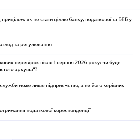
 прицілом: як не стати ціллю банку, податкової та БЕБ у
нагляд та регулювання
ових перевірок після 1 серпня 2026 року: чи буде
истого аркуша"?
служби може лише підприємство, а не його керівник
еотримання податкової кореспонденції