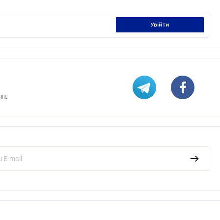
увійти
н.