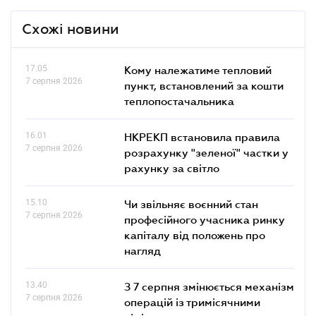
Схожі новини
17.05
Кому належатиме тепловий
7 серпня 2026
пункт, встановлений за кошти
теплопостачальника
16.01
НКРЕКП встановила правила
7 серпня 2026
розрахунку "зеленої" частки у
рахунку за світло
15.10
Чи звільняє воєнний стан
7 серпня 2026
професійного учасника ринку
капіталу від положень про
нагляд
13.40
З 7 серпня змінюється механізм
7 серпня 2026
операцій із тримісячними