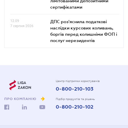
лімітованими депозитними
сертифікатами
12.09
ДПС роз'яснила податкові
7 серпня 2026
наслідки курсових коливань,
боргів перед колишніми ФОП і
послуг нерезидентів
Центр підтримки користувачів
0-800-210-103
ПРО КОМПАНІЮ
Підбір продуктів та рішень
0-800-210-102