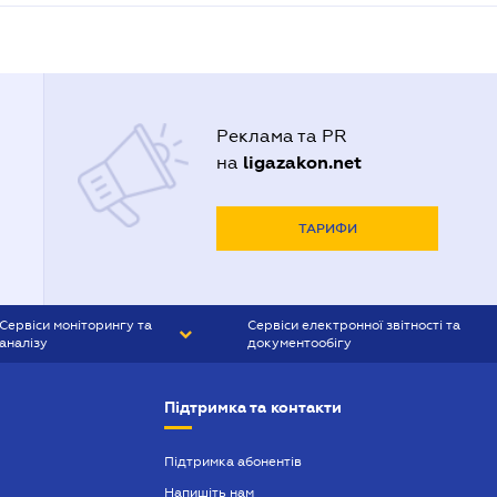
Реклама та PR
ligazakon.net
на
ТАРИФИ
Сервіси моніторингу та
Сервіси електронної звітності та
аналізу
документообігу
CONTR AGENT
Liga:REPORT
Підтримка та контакти
SMS-МАЯК
VERDICTUM
Підтримка абонентів
Напишіть нам
SEMANTRUM