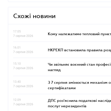
Схожі новини
17.05
Кому належатиме тепловий пункт
7 серпня 2026
16.01
НКРЕКП встановила правила розра
7 серпня 2026
15.10
Чи звільняє воєнний стан профес
7 серпня 2026
нагляд
13.40
З 7 серпня змінюється механізм 
7 серпня 2026
сертифікатами
12.09
ДПС роз'яснила податкові наслід
7 серпня 2026
послуг нерезидентів