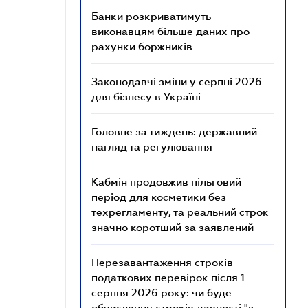
Банки розкриватимуть
виконавцям більше даних про
рахунки боржників
Законодавчі зміни у серпні 2026
для бізнесу в Україні
Головне за тиждень: державний
нагляд та регулювання
Кабмін продовжив пільговий
період для косметики без
техрегламенту, та реальний строк
значно коротший за заявлений
Перезавантаження строків
податкових перевірок після 1
серпня 2026 року: чи буде
обчислення строків давності "з