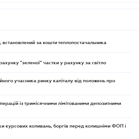
, встановлений за кошти теплопостачальника
хунку "зеленої" частки у рахунку за світло
ійного учасника ринку капіталу від положень про
операцій із тримісячними лімітованими депозитними
ки курсових коливань, боргів перед колишніми ФОП і