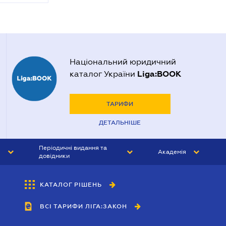
Національний юридичний
Liga:BOOK
каталог України
ТАРИФИ
ДЕТАЛЬНІШЕ
Періодичні видання та
Академія
довідники
ЮРИСТ&ЗАКОН
АКАДЕМІЯ ЛІГА:ЗАКОН
КАТАЛОГ РІШЕНЬ
БУХГАЛТЕР&ЗАКОН
ВСІ ТАРИФИ ЛІГА:ЗАКОН
ВІСНИК МСФЗ
ІНТЕРБУХ