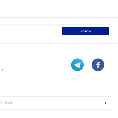
увійти
н.