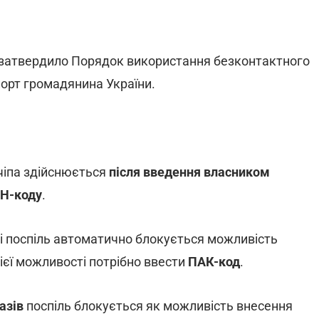
атвердило Порядок використання безконтактного
порт громадянина України.
чіпа здійснюється
після введення власником
ІН-коду
.
і поспіль автоматично блокується можливість
ієї можливості потрібно ввести
ПАК-код
.
азів
поспіль блокується як можливість внесення