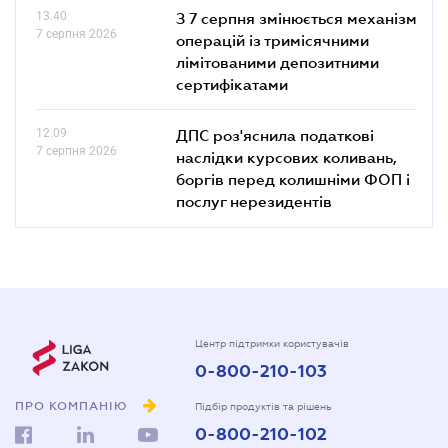
13.40
З 7 серпня змінюється механізм
7 серпня 2026
операцій із тримісячними
лімітованими депозитними
сертифікатами
12.09
ДПС роз'яснила податкові
7 серпня 2026
наслідки курсових коливань,
боргів перед колишніми ФОП і
послуг нерезидентів
Центр підтримки користувачів
0-800-210-103
ПРО КОМПАНІЮ
Підбір продуктів та рішень
0-800-210-102