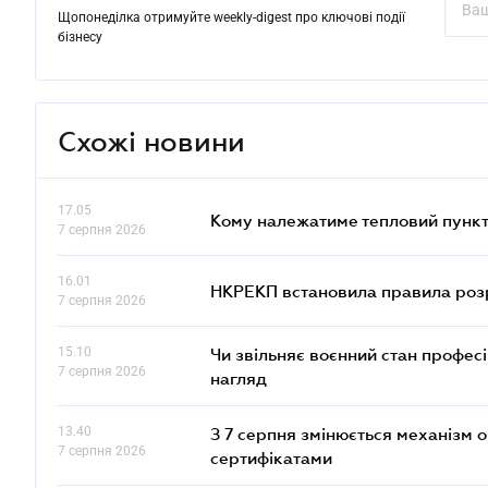
Щопонеділка отримуйте weekly-digest про ключові події
бізнесу
Схожі новини
17.05
Кому належатиме тепловий пункт
7 серпня 2026
16.01
НКРЕКП встановила правила розра
7 серпня 2026
15.10
Чи звільняє воєнний стан профес
7 серпня 2026
нагляд
13.40
З 7 серпня змінюється механізм 
7 серпня 2026
сертифікатами