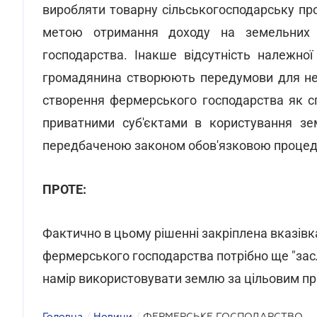
виробляти товарну сільськогосподарську про
метою отримання доходу на земельних 
господарства. Інакше відсутність належно
громадянина створюють передумови для не
створення фермерського господарства як с
приватними суб'єктами в користування зе
передбаченою законом обов'язковою процеду
ПРОТЕ:
Фактично в цьому рішенні закріплена вказівк
фермерського господарства потрібно ще "засл
намір використовувати землю за цільовим п
Головна
/
Новини
/
ФЕРМЕРСЬКЕ ГОСПОДАРСТВО