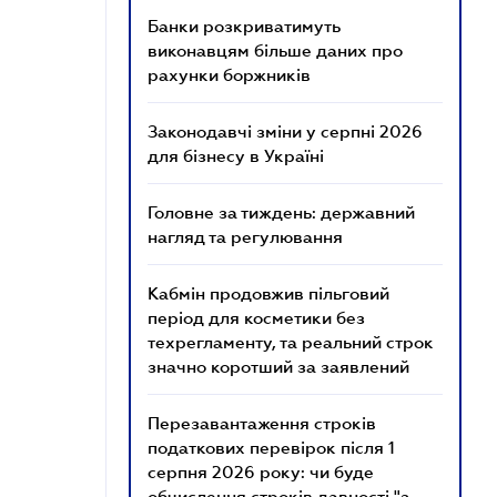
Банки розкриватимуть
виконавцям більше даних про
рахунки боржників
Законодавчі зміни у серпні 2026
для бізнесу в Україні
Головне за тиждень: державний
нагляд та регулювання
Кабмін продовжив пільговий
період для косметики без
техрегламенту, та реальний строк
значно коротший за заявлений
Перезавантаження строків
податкових перевірок після 1
серпня 2026 року: чи буде
обчислення строків давності "з