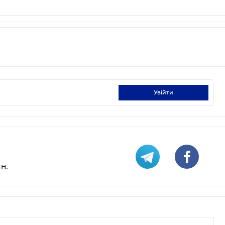
увійти
н.