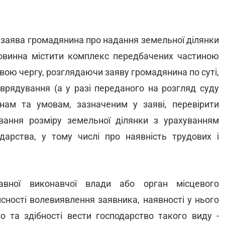
ну заява громадянина про надання земельної ділянки
овинна містити комплекс передбачених частиною
свою чергу, розглядаючи заяву громадянина по суті,
врядування (а у разі переданого на розгляд суду
нам та умовам, зазначеним у заяві, перевірити
вання розміру земельної ділянки з урахуванням
дарства, у тому числі про наявність трудових і
авної виконавчої влади або орган місцевого
сності волевиявлення заявника, наявності у нього
 та здібності вести господарство такого виду -