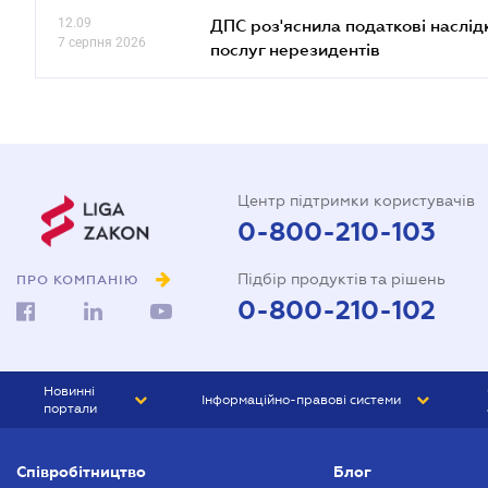
12.09
ДПС роз'яснила податкові наслід
7 серпня 2026
послуг нерезидентів
Центр підтримки користувачів
0-800-210-103
Підбір продуктів та рішень
ПРО КОМПАНІЮ
0-800-210-102
Новинні
Інформаційно-правові системи
портали
ЮРЛІГА
Право України
Співробітництво
Блог
БІЗНЕС
ГРАНД