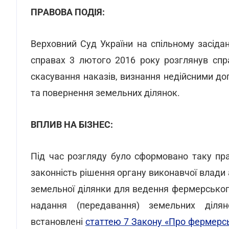
ПРАВОВА ПОДІЯ:
Верховний Суд України на спільному засідан
справах 3 лютого 2016 року розглянув сп
скасування наказів, визнання недійсними дог
та повернення земельних ділянок.
ВПЛИВ НА БІЗНЕС:
Під час розгляду було сформовано таку пр
законність рішення органу виконавчої влади
земельної ділянки для ведення фермерсько
надання (передавання) земельних діля
встановлені
статтею 7 Закону «Про фермерс