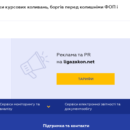
ки курсових коливань, боргів перед колишніми ФОП і
Реклама та PR
ligazakon.net
на
ТАРИФИ
Сервіси моніторингу та
Сервіси електронної звітності та
аналізу
документообігу
CONTR AGENT
Liga:REPORT
Підтримка та контакти
SMS-МАЯК