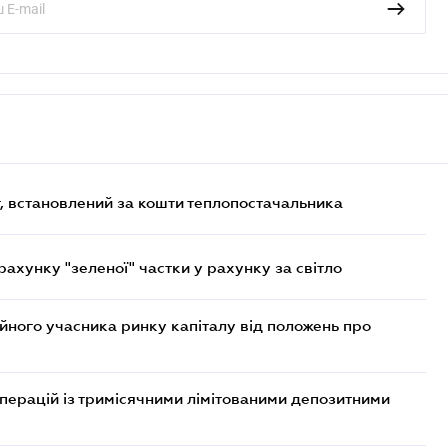
, встановлений за кошти теплопостачальника
хунку "зеленої" частки у рахунку за світло
ійного учасника ринку капіталу від положень про
операцій із тримісячними лімітованими депозитними