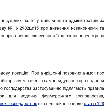
ні судових палат у цивільних та адміністративних
раву
№
6-
2902цс
1
5
про визнання незаконними та
оворів оренди, скасування їх державної реєстрації
авову позицію. При вирішенні позовних вимог про
 або органу місцевого самоврядування про надання
го господарства застосуванню підлягають правила
нок для ведення фермерського господарства,
ьке господарство»
як спеціального щодо
статті 123