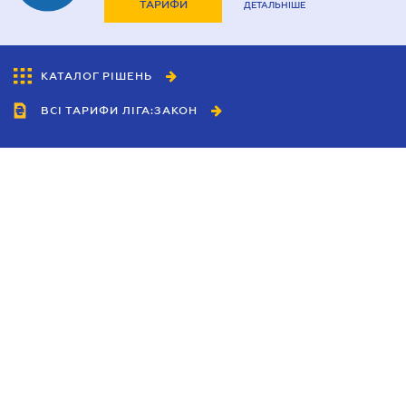
ТАРИФИ
ДЕТАЛЬНІШЕ
КАТАЛОГ РІШЕНЬ
ВСІ ТАРИФИ ЛІГА:ЗАКОН
Співробітництво
Агенти
Дилери
Політика конфіденційності
Умови використання сайту
Реклама
Блог
Новини компанії
Керівництва