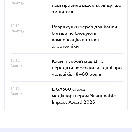
Сьогодні
нові правила відеонагляду: що
зміниться
13.13
Розрахунки через два банки
Сьогодні
більше не блокують
компенсацію вартості
агротехніки
12.12
Кабмін зобов'язав ДПС
Сьогодні
передати персональні дані про
чоловіків 18–60 років
11.15
LIGA360 стала
Сьогодні
медіапартнером Sustainable
Impact Award 2026