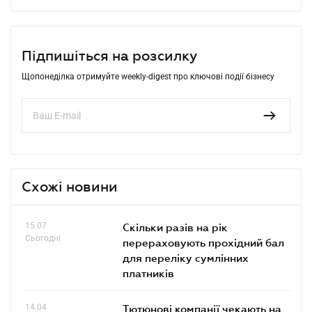
Підпишіться на розсилку
Щопонеділка отримуйте weekly-digest про ключові події бізнесу
Схожі новини
15.07
Скільки разів на рік
Сьогодні
перераховують прохідний бал
для переліку сумлінних
платників
14.04
Тютюнові компанії чекають на