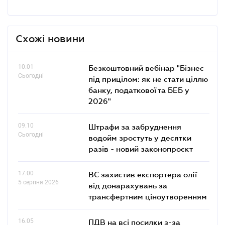
Схожі новини
10.01
Безкоштовний вебінар "Бізнес
Сьогодні
під прицілом: як не стати ціллю
банку, податкової та БЕБ у
2026"
09.10
Штрафи за забруднення
Сьогодні
водойм зростуть у десятки
разів - новий законопроєкт
17.00
ВС захистив експортера олії
5 серпня 2026
від донарахувань за
трансфертним ціноутворенням
16.05
ПДВ на всі посилки з-за