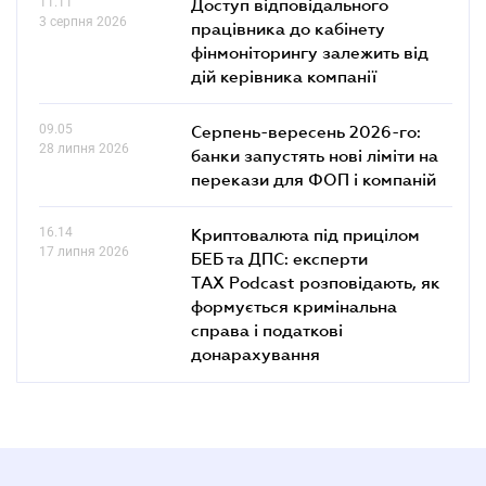
11.11
Доступ відповідального
3 серпня 2026
працівника до кабінету
фінмоніторингу залежить від
дій керівника компанії
09.05
Серпень-вересень 2026-го:
28 липня 2026
банки запустять нові ліміти на
перекази для ФОП і компаній
16.14
Криптовалюта під прицілом
17 липня 2026
БЕБ та ДПС: експерти
TAX Podcast розповідають, як
формується кримінальна
справа і податкові
донарахування