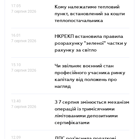
17.05
Кому належатиме тепловий
7 серпня 2026
пункт, встановлений за кошти
теплопостачальника
16.01
НКРЕКП встановила правила
7 серпня 2026
розрахунку "зеленої" частки у
рахунку за світло
15.10
Чи звільняє воєнний стан
7 серпня 2026
професійного учасника ринку
капіталу від положень про
нагляд
13.40
З 7 серпня змінюється механізм
7 серпня 2026
операцій із тримісячними
лімітованими депозитними
сертифікатами
12.09
ДПС роз'яснила податкові