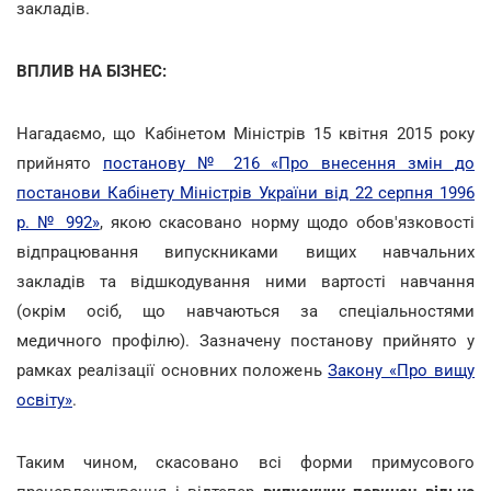
закладів.
ВПЛИВ НА БІЗНЕС:
Нагадаємо, що Кабінетом Міністрів 15 квітня 2015 року
прийнято
постанову № 216 «Про внесення змін до
постанови Кабінету Міністрів України від 22 серпня 1996
р. № 992»
, якою скасовано норму щодо обов'язковості
відпрацювання випускниками вищих навчальних
закладів та відшкодування ними вартості навчання
(окрім осіб, що навчаються за спеціальностями
медичного профілю). Зазначену постанову прийнято у
рамках реалізації основних положень
Закону «Про вищу
освіту»
.
Таким чином, скасовано всі форми примусового