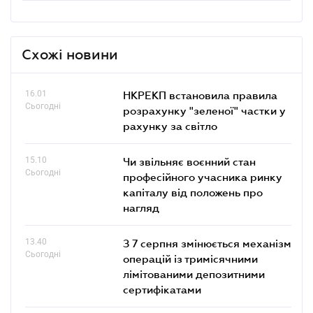
Схожі новини
16.01
НКРЕКП встановила правила
Сьогодні
розрахунку "зеленої" частки у
рахунку за світло
15.10
Чи звільняє воєнний стан
Сьогодні
професійного учасника ринку
капіталу від положень про
нагляд
13.40
З 7 серпня змінюється механізм
Сьогодні
операцій із тримісячними
лімітованими депозитними
сертифікатами