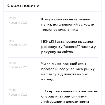
Схожі новини
17.05
Кому належатиме тепловий
7 серпня 2026
пункт, встановлений за кошти
теплопостачальника
16.01
НКРЕКП встановила правила
7 серпня 2026
розрахунку "зеленої" частки у
рахунку за світло
15.10
Чи звільняє воєнний стан
7 серпня 2026
професійного учасника ринку
капіталу від положень про
нагляд
13.40
З 7 серпня змінюється механізм
7 серпня 2026
операцій із тримісячними
лімітованими депозитними