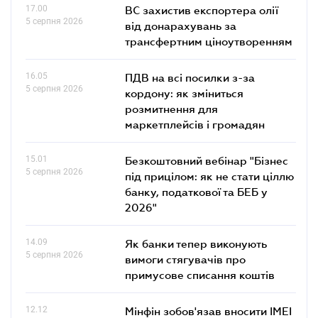
17.00
ВС захистив експортера олії
5 серпня 2026
від донарахувань за
трансфертним ціноутворенням
16.05
ПДВ на всі посилки з-за
5 серпня 2026
кордону: як зміниться
розмитнення для
маркетплейсів і громадян
15.01
Безкоштовний вебінар "Бізнес
5 серпня 2026
під прицілом: як не стати ціллю
банку, податкової та БЕБ у
2026"
14.09
Як банки тепер виконують
5 серпня 2026
вимоги стягувачів про
примусове списання коштів
12.12
Мінфін зобов'язав вносити IMEI