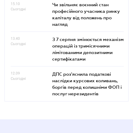
15.10
Чи звільняє воєнний стан
Сьогодні
професійного учасника ринку
капіталу від положень про
нагляд
13.40
З 7 серпня змінюється механізм
Сьогодні
операцій із тримісячними
лімітованими депозитними
сертифікатами
12.09
ДПС роз'яснила податкові
Сьогодні
наслідки курсових коливань,
боргів перед колишніми ФОП і
послуг нерезидентів