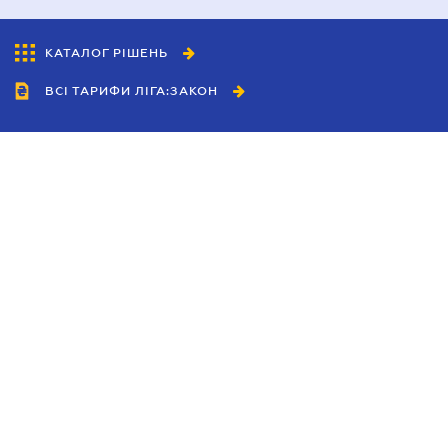
КАТАЛОГ РІШЕНЬ
ВСІ ТАРИФИ ЛІГА:ЗАКОН
Співробітництво
Агенти
Дилери
Політика конфіденційності
Умови використання сайту
Реклама
Блог
Новини компанії
Керівництва
Каталоги компаній