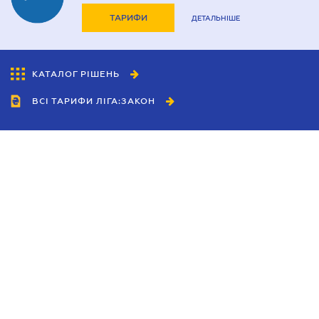
ТАРИФИ
ДЕТАЛЬНІШЕ
КАТАЛОГ РІШЕНЬ
ВСІ ТАРИФИ ЛІГА:ЗАКОН
Співробітництво
Агенти
Дилери
Політика конфіденційності
Умови використання сайту
Реклама
Блог
Новини компанії