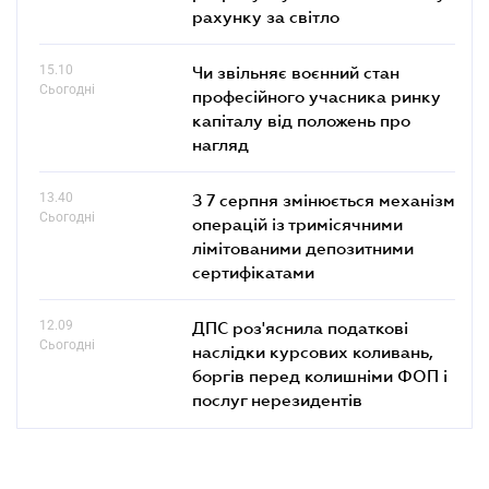
рахунку за світло
15.10
Чи звільняє воєнний стан
Сьогодні
професійного учасника ринку
капіталу від положень про
нагляд
13.40
З 7 серпня змінюється механізм
Сьогодні
операцій із тримісячними
лімітованими депозитними
сертифікатами
12.09
ДПС роз'яснила податкові
Сьогодні
наслідки курсових коливань,
боргів перед колишніми ФОП і
послуг нерезидентів