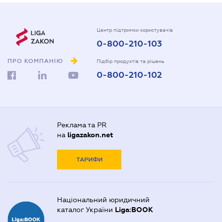
Центр підтримки користувачів
0-800-210-103
ПРО КОМПАНІЮ
Підбір продуктів та рішень
0-800-210-102
Реклама та PR
на
ligazakon.net
ТАРИФИ
Національний юридичний
каталог України
Liga:BOOK