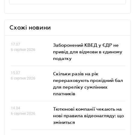
Схожі новини
17.07
Заборонений КВЕД у ЄДР не
6 серпня 2026
привід для відмови в єдиному
податку
15.07
Скільки разів на рік
6 серпня 2026
перераховують прохідний бал
для переліку сумлінних
платників
14.04
Тютюнові компанії чекають на
6 серпня 2026
нові правила відеонагляду: що
зміниться