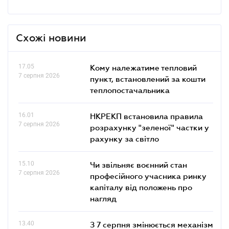
Схожі новини
17.05
Кому належатиме тепловий
7 серпня 2026
пункт, встановлений за кошти
теплопостачальника
16.01
НКРЕКП встановила правила
7 серпня 2026
розрахунку "зеленої" частки у
рахунку за світло
15.10
Чи звільняє воєнний стан
7 серпня 2026
професійного учасника ринку
капіталу від положень про
нагляд
13.40
З 7 серпня змінюється механізм