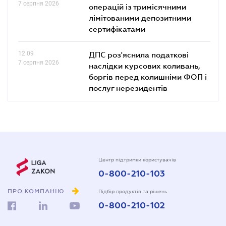
7 серпня 2026
операцій із тримісячними
лімітованими депозитними
сертифікатами
12.09
ДПС роз'яснила податкові
7 серпня 2026
наслідки курсових коливань,
боргів перед колишніми ФОП і
послуг нерезидентів
Центр підтримки користувачів
0-800-210-103
ПРО КОМПАНІЮ
Підбір продуктів та рішень
0-800-210-102