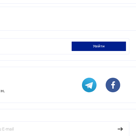
увійти
н.