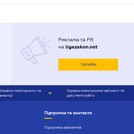
Реклама та PR
ligazakon.net
на
ТАРИФИ
Сервіси моніторингу та
Сервіси електронної звітності та
аналізу
документообігу
CONTR AGENT
Liga:REPORT
Підтримка та контакти
SMS-МАЯК
VERDICTUM
Підтримка абонентів