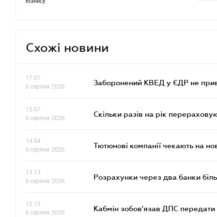
бізнесу
Схожі новини
17.07
Заборонений КВЕД у ЄДР не прив
6 серпня 2026
15.07
Скільки разів на рік перерахову
6 серпня 2026
14.04
Тютюнові компанії чекають на но
6 серпня 2026
13.13
Розрахунки через два банки біль
6 серпня 2026
12.12
Кабмін зобов'язав ДПС передати 
6 серпня 2026