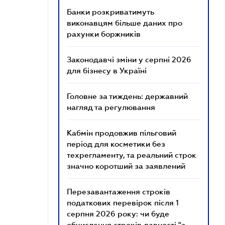
Банки розкриватимуть
виконавцям більше даних про
рахунки боржників
Законодавчі зміни у серпні 2026
для бізнесу в Україні
Головне за тиждень: державний
нагляд та регулювання
Кабмін продовжив пільговий
період для косметики без
техрегламенту, та реальний строк
значно коротший за заявлений
Перезавантаження строків
податкових перевірок після 1
серпня 2026 року: чи буде
обчислення строків давності "з