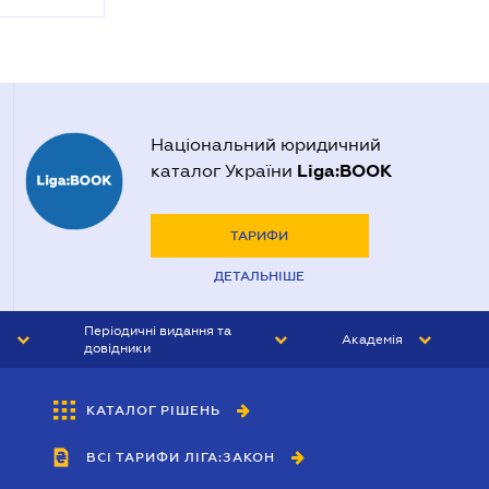
Національний юридичний
Liga:BOOK
каталог України
ТАРИФИ
ДЕТАЛЬНІШЕ
Періодичні видання та
Академія
довідники
ЮРИСТ&ЗАКОН
АКАДЕМІЯ ЛІГА:ЗАКОН
КАТАЛОГ РІШЕНЬ
БУХГАЛТЕР&ЗАКОН
ВСІ ТАРИФИ ЛІГА:ЗАКОН
ВІСНИК МСФЗ