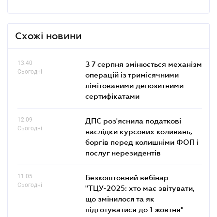
Схожі новини
13.40
З 7 серпня змінюється механізм
Сьогодні
операцій із тримісячними
лімітованими депозитними
сертифікатами
12.09
ДПС роз'яснила податкові
Сьогодні
наслідки курсових коливань,
боргів перед колишніми ФОП і
послуг нерезидентів
11.05
Безкоштовний вебінар
Сьогодні
"ТЦУ-2025: хто має звітувати,
що змінилося та як
підготуватися до 1 жовтня"