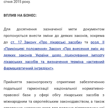
січня 2015 року.
ВПЛИВ НА БІЗНЕС:
Для досягнення зазначеної мети документом
пропонується внести зміни до деяких законів, зокрема
до
ст. 17 Закону «Про лікарські засоби»
та
розд. II
«Прикінцеві положення» Закону «Про внесення змін до
деяких законів України щодо ліцензування імпорту
лікарських засобів та визначення терміна «активний
фармацевтичний інгредієнт»
.
Прийняття законопроекту сприятиме забезпеченню
подальшої гармонізації національної нормативно-
правової бази у сфері обігу лікарських засобів з
міжнародним та європейським законодавством, а також
створенню належних умов для ведення підприємницької