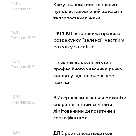
17.05
Кому належатиме тепловий
7 серпня 2026
пункт, встановлений за кошти
теплопостачальника
16.01
НКРЕКП встановила правила
7 серпня 2026
розрахунку "зеленої" частки у
рахунку за світло
15.10
Чи звільняє воєнний стан
7 серпня 2026
професійного учасника ринку
капіталу від положень про
нагляд
13.40
З 7 серпня змінюється механізм
7 серпня 2026
операцій із тримісячними
лімітованими депозитними
сертифікатами
12.09
ДПС роз'яснила податкові