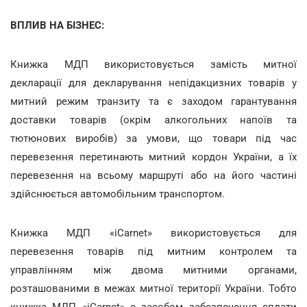
ВПЛИВ НА БІЗНЕС:
Книжка МДП використовується замість митної
декларації для декларування непідакцизних товарів у
митний режим транзиту та є заходом гарантування
доставки товарів (окрім алкогольних напоїв та
тютюнових виробів) за умови, що товари під час
перевезення перетинають митний кордон України, а їх
перевезення на всьому маршруті або на його частині
здійснюється автомобільним транспортом.
Книжка МДП «iCarnet» використовується для
перевезення товарів під митним контролем та
управлінням між двома митними органами,
розташованими в межах митної території України. Тобто
книжка МДП «iCarnet» є засобом забезпечення сплати