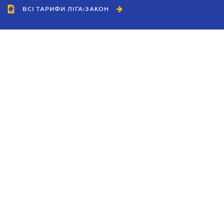
ВСІ ТАРИФИ ЛІГА:ЗАКОН
Співробітництво
Агенти
Дилери
Політика конфіденційності
Умови використання сайту
Реклама
Блог
Новини компанії
Керівництва
Каталоги компаній
Теми в центрі уваги
Підтримка та контакти