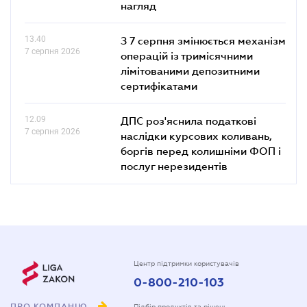
нагляд
13.40
З 7 серпня змінюється механізм
7 серпня 2026
операцій із тримісячними
лімітованими депозитними
сертифікатами
12.09
ДПС роз'яснила податкові
7 серпня 2026
наслідки курсових коливань,
боргів перед колишніми ФОП і
послуг нерезидентів
Центр підтримки користувачів
0-800-210-103
ПРО КОМПАНІЮ
Підбір продуктів та рішень