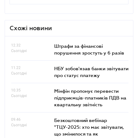
Схожі новини
12.32
Штрафи за фінансові
Сьогодні
порушення зростуть у 6 разів
11.22
НБУ зобов'язав банки звітувати
Сьогодні
про статус платежу
10.35
Мінфін пропонує перевести
Сьогодні
підприємців-платників ПДВ на
квартальну звітність
09.46
Безкоштовний вебінар
Сьогодні
"ТЦУ-2025: хто має звітувати,
що змінилося та як