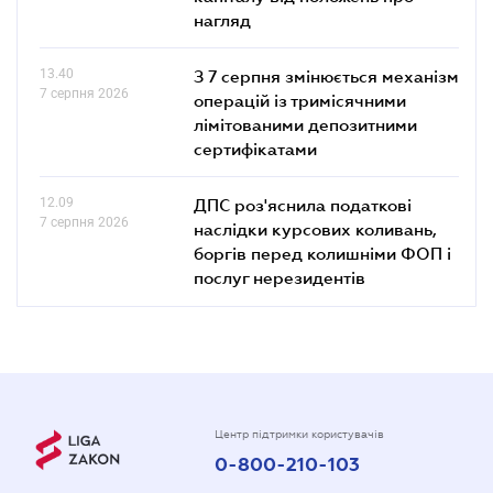
нагляд
13.40
З 7 серпня змінюється механізм
7 серпня 2026
операцій із тримісячними
лімітованими депозитними
сертифікатами
12.09
ДПС роз'яснила податкові
7 серпня 2026
наслідки курсових коливань,
боргів перед колишніми ФОП і
послуг нерезидентів
Центр підтримки користувачів
0-800-210-103