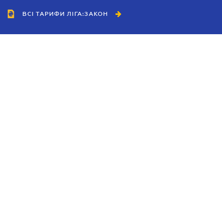
ВСІ ТАРИФИ ЛІГА:ЗАКОН
Співробітництво
Агенти
Дилери
Політика конфіденційності
Умови використання сайту
Реклама
Блог
Новини компанії
Керівництва
Каталоги компаній
Теми в центрі уваги
Підтримка та контакти