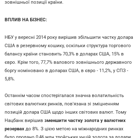
зовнішньої позиції країни.
ВПЛИВ НА БІЗНЕС:
НБУ у вересні 2014 року вирішив збільшити частку долара
США в резервному кошику, оскільки структура торгового
балансу країни становить 70,3% в доларах США, 15% в
євро. Крім того, 77,7% валового зовнішнього державного
боргу номіновано в доларах США, в євро - 11,2%, у СПЗ -
5,8%.
Останнім часом спостерігалася значна волатильність
світових валютних ринків, пов'язана зі зміцненням
позицій долара США щодо інших світових валют. Тому
Нацбанк вирішив
зменшити частку золота у валютних
резервах
до 8%. З цією метою на міжнародних ринках
було продано 0,46 млн тройських унцій золота за долари