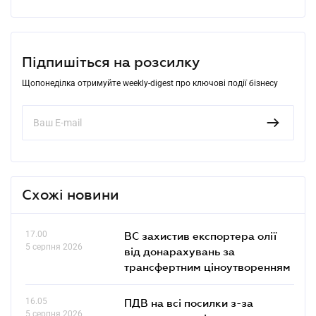
Підпишіться на розсилку
Щопонеділка отримуйте weekly-digest про ключові події бізнесу
Схожі новини
17.00
ВС захистив експортера олії
5 серпня 2026
від донарахувань за
трансфертним ціноутворенням
16.05
ПДВ на всі посилки з-за
5 серпня 2026