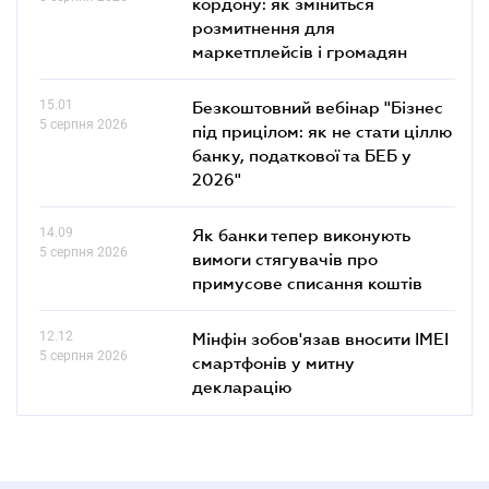
кордону: як зміниться
розмитнення для
маркетплейсів і громадян
15.01
Безкоштовний вебінар "Бізнес
5 серпня 2026
під прицілом: як не стати ціллю
банку, податкової та БЕБ у
2026"
14.09
Як банки тепер виконують
5 серпня 2026
вимоги стягувачів про
примусове списання коштів
12.12
Мінфін зобов'язав вносити IMEI
5 серпня 2026
смартфонів у митну
декларацію