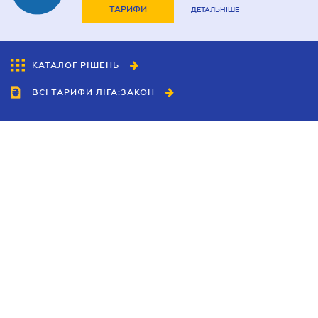
ТАРИФИ
ДЕТАЛЬНІШЕ
КАТАЛОГ РІШЕНЬ
ВСІ ТАРИФИ ЛІГА:ЗАКОН
Співробітництво
Агенти
Дилери
Політика конфіденційності
Умови використання сайту
Реклама
Блог
Новини компанії
Керівництва