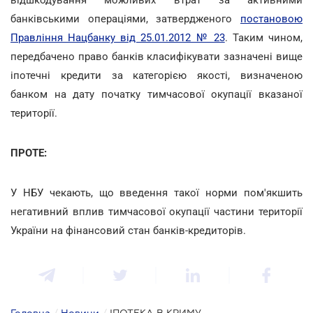
банківськими операціями, затвердженого
постановою
Правління Нацбанку від 25.01.2012 № 23
. Таким чином,
передбачено право банків класифікувати зазначені вище
іпотечні кредити за категорією якості, визначеною
банком на дату початку тимчасової окупації вказаної
території.
ПРОТЕ:
У НБУ чекають, що введення такої норми пом'якшить
негативний вплив тимчасової окупації частини території
України на фінансовий стан банків-кредиторів.
Головна
/
Новини
/
ІПОТЕКА В КРИМУ