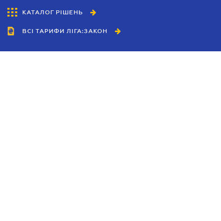
КАТАЛОГ РІШЕНЬ
ВСІ ТАРИФИ ЛІГА:ЗАКОН
Співробітництво
Агенти
Дилери
Політика конфіденційності
Умови використання сайту
Реклама
Блог
Новини компанії
Керівництва
Каталоги компаній
Теми в центрі уваги