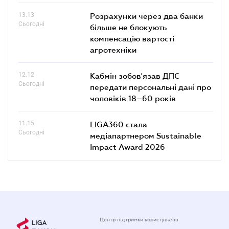
13.13
Розрахунки через два банки
Сьогодні
більше не блокують
компенсацію вартості
агротехніки
12.12
Кабмін зобов'язав ДПС
Сьогодні
передати персональні дані про
чоловіків 18–60 років
11.15
LIGA360 стала
Сьогодні
медіапартнером Sustainable
Impact Award 2026
Центр підтримки користувачів