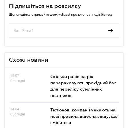
Підпишіться на розсилку
Щопонеділка отримуйте weekly-digest про ключові події бізнесу
Схожі новини
15.07
Скільки разів на рік
Сьогодні
перераховують прохідний бал
для переліку сумлінних
платників
14.04
Тютюнові компанії чекають на
Сьогодні
нові правила відеонагляду: що
зміниться