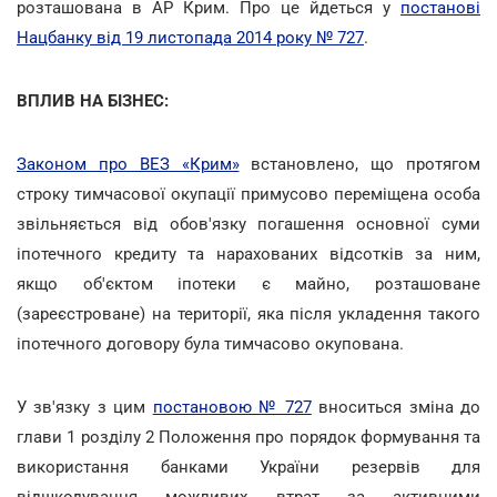
розташована в АР Крим. Про це йдеться у
постанові
Нацбанку від 19 листопада 2014 року № 727
.
ВПЛИВ НА БІЗНЕС:
Законом про ВЕЗ «Крим»
встановлено, що протягом
строку тимчасової окупації примусово переміщена особа
звільняється від обов'язку погашення основної суми
іпотечного кредиту та нарахованих відсотків за ним,
якщо об'єктом іпотеки є майно, розташоване
(зареєстроване) на території, яка після укладення такого
іпотечного договору була тимчасово окупована.
У зв'язку з цим
постановою № 727
вноситься зміна до
глави 1 розділу 2 Положення про порядок формування та
використання банками України резервів для
відшкодування можливих втрат за активними