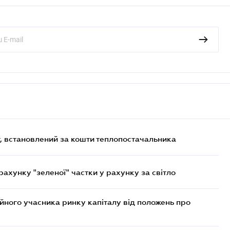
, встановлений за кошти теплопостачальника
хунку "зеленої" частки у рахунку за світло
ійного учасника ринку капіталу від положень про