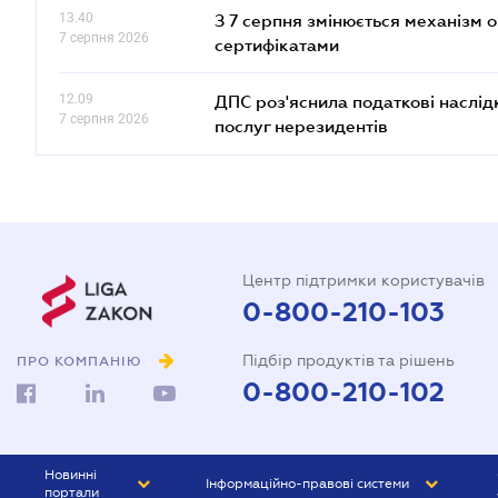
13.40
З 7 серпня змінюється механізм 
7 серпня 2026
сертифікатами
12.09
ДПС роз'яснила податкові наслід
7 серпня 2026
послуг нерезидентів
Центр підтримки користувачів
0-800-210-103
Підбір продуктів та рішень
ПРО КОМПАНІЮ
0-800-210-102
Новинні
Інформаційно-правові системи
портали