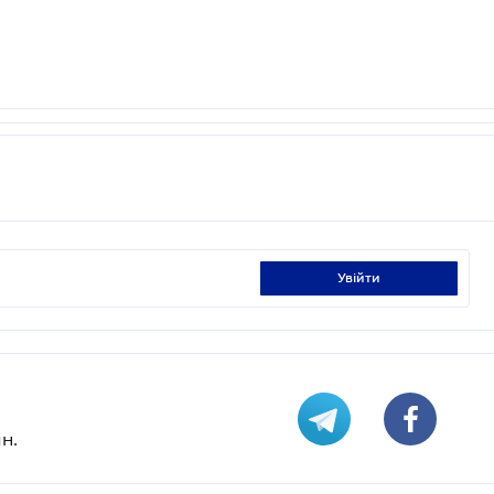
увійти
н.