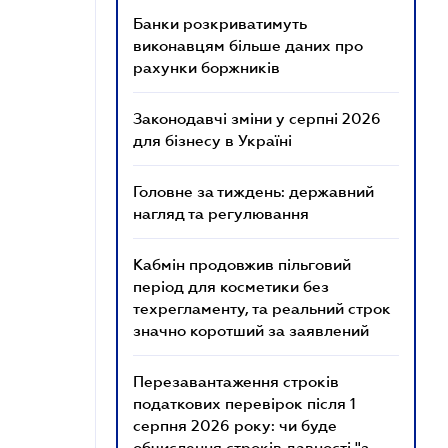
Банки розкриватимуть
виконавцям більше даних про
рахунки боржників
Законодавчі зміни у серпні 2026
для бізнесу в Україні
Головне за тиждень: державний
нагляд та регулювання
Кабмін продовжив пільговий
період для косметики без
техрегламенту, та реальний строк
значно коротший за заявлений
Перезавантаження строків
податкових перевірок після 1
серпня 2026 року: чи буде
обчислення строків давності "з