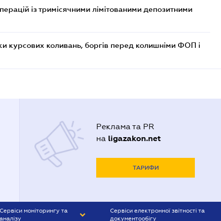
операцій із тримісячними лімітованими депозитними
ки курсових коливань, боргів перед колишніми ФОП і
Реклама та PR
ligazakon.net
на
ТАРИФИ
Сервіси моніторингу та
Сервіси електронної звітності та
аналізу
документообігу