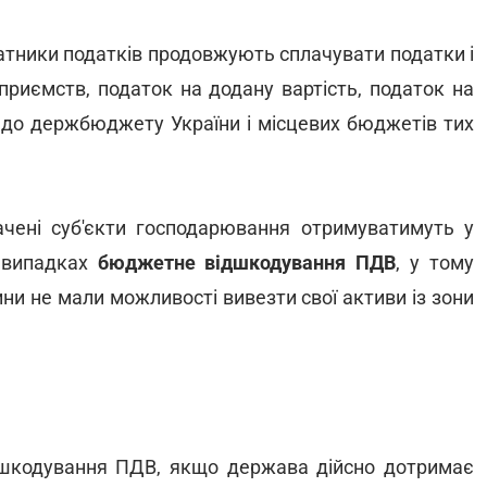
платники податків продовжують сплачувати податки і
дприємств, податок на додану вартість, податок на
ри до держбюджету України і місцевих бюджетів тих
начені суб'єкти господарювання отримуватимуть у
 випадках
бюджетне відшкодування ПДВ
, у тому
вини не мали можливості вивезти свої активи із зони
дшкодування ПДВ, якщо держава дійсно дотримає