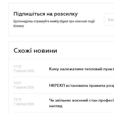
Підпишіться на розсилку
Щопонеділка отримуйте weekly-digest про ключові події
бізнесу
Схожі новини
17.05
Кому належатиме тепловий пункт
7 серпня 2026
16.01
НКРЕКП встановила правила розра
7 серпня 2026
15.10
Чи звільняє воєнний стан профес
7 серпня 2026
нагляд