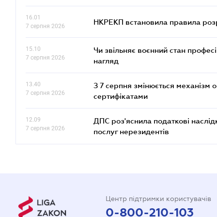
16.01
НКРЕКП встановила правила розра
7 серпня 2026
15.10
Чи звільняє воєнний стан профес
7 серпня 2026
нагляд
13.40
З 7 серпня змінюється механізм 
7 серпня 2026
сертифікатами
12.09
ДПС роз'яснила податкові наслід
7 серпня 2026
послуг нерезидентів
Центр підтримки користувачів
0-800-210-103