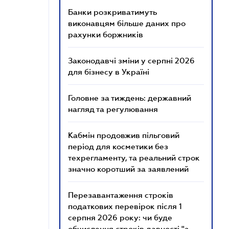
Банки розкриватимуть
виконавцям більше даних про
рахунки боржників
Законодавчі зміни у серпні 2026
для бізнесу в Україні
Головне за тиждень: державний
нагляд та регулювання
Кабмін продовжив пільговий
період для косметики без
техрегламенту, та реальний строк
значно коротший за заявлений
Перезавантаження строків
податкових перевірок після 1
серпня 2026 року: чи буде
обчислення строків давності "з