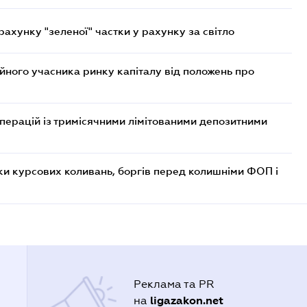
хунку "зеленої" частки у рахунку за світло
ійного учасника ринку капіталу від положень про
операцій із тримісячними лімітованими депозитними
ки курсових коливань, боргів перед колишніми ФОП і
Реклама та PR
ligazakon.net
на