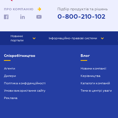
Підбір продуктів та рішень
ПРО КОМПАНІЮ
0-800-210-102
Новинні
Інформаційно-правові системи
портали
ЮРЛІГА
Право України
Співробітництво
Блог
БІЗНЕС
ГРАНД
БУХГАЛТЕР.ua
ПРАЙМ
Агенти
Новини компанії
Дилери
Керівництва
БУХГАЛТЕР ПРОФ
Політика конфіденційності
Каталоги компаній
ЮРИСТ ПРОФ
Умови використання сайту
Теми в центрі уваги
ЮРИСТ
Реклама
ПІДПРИЄМЕЦЬ