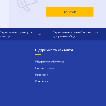
ТАРИФИ
Сервіси моніторингу та
Сервіси електронної звітності та
аналізу
документообігу
CONTR AGENT
Liga:REPORT
Підтримка та контакти
SMS-МАЯК
VERDICTUM
Підтримка абонентів
Напишіть нам
SEMANTRUM
Розсилки
SMS-МАЯК ІПОТЕКА
Контакти