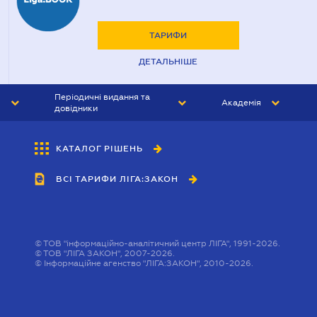
ТАРИФИ
ДЕТАЛЬНІШЕ
Періодичні видання та
Академія
довідники
ЮРИСТ&ЗАКОН
АКАДЕМІЯ ЛІГА:ЗАКОН
КАТАЛОГ РІШЕНЬ
БУХГАЛТЕР&ЗАКОН
ВСІ ТАРИФИ ЛІГА:ЗАКОН
ВІСНИК МСФЗ
ІНТЕРБУХ
ОСОБИСТИЙ ЕКСПЕРТ
©
ТОВ "інформаційно-аналітичний центр ЛІГА", 1991-2026.
©
ТОВ "ЛІГА ЗАКОН", 2007-2026.
©
Інформаційне агенство "ЛІГА:ЗАКОН", 2010-2026.