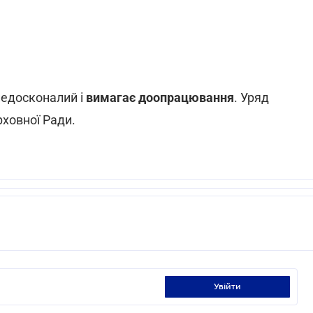
недосконалий і
вимагає доопрацювання
. Уряд
рховної Ради.
увійти