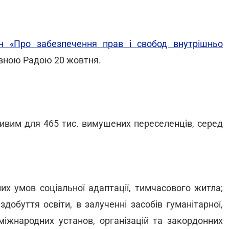
н «Про забезпечення прав і свобод внутрішньо
овною Радою 20 жовтня.
ивим для 465 тис. вимушених переселенців, серед
х умов соціальної адаптації, тимчасового житла;
добуття освіти, в залученні засобів гуманітарної,
 міжнародних установ, організацій та закордонних