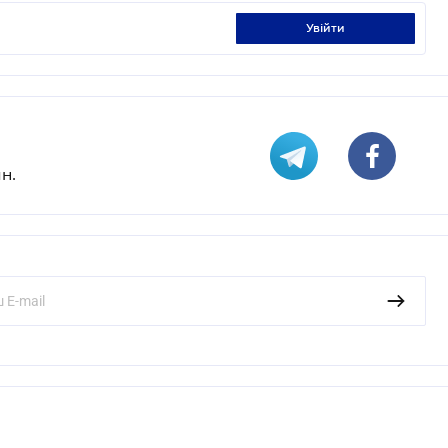
увійти
н.