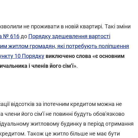
озволили не проживати в новій квартирі. Такі зміни
а № 616
до
Порядку здешевлення вартості
ним житлом громадян, які потребують поліпшення
ункту 10 Порядку
виключено слова «є основним
чальника і членів його сім'ї»
.
ації відсотків за іпотечним кредитом можна не
 члени його сім'ї не повинні будуть обов'язково
ивідуальному житловому будинку в період отримання
м кредитом. Також це житло більше не має бути