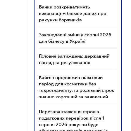
Банки розкриватимуть
виконавцям більше даних про
рахунки боржників
Законодавчі зміни у серпні 2026
для бізнесу в Україні
Головне за тиждень: державний
нагляд та регулювання
Кабмін продовжив пільговий
період для косметики без
техрегламенту, та реальний строк
значно коротший за заявлений
Перезавантаження строків
податкових перевірок після 1
серпня 2026 року: чи буде
обчислення строків давності "з