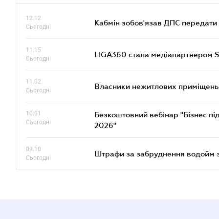
12.12
Кабмін зобов'язав ДПС передати 
Сьогодні
11.15
LIGA360 стала медіапартнером S
Сьогодні
11.02
Власники нежитлових приміщень 
Сьогодні
10.01
Безкоштовний вебінар "Бізнес під
Сьогодні
2026"
09.10
Штрафи за забруднення водойм зр
Сьогодні