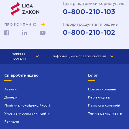
Центр підтримки користувачів
0-800-210-103
Підбір продуктів та рішень
ПРО КОМПАНІЮ
0-800-210-102
Новинні
Інформаційно-правові системи
портали
ЮРЛІГА
Право України
Співробітництво
Блог
БІЗНЕС
ГРАНД
БУХГАЛТЕР.ua
ПРАЙМ
Агенти
Новини компанії
Дилери
Керівництва
БУХГАЛТЕР ПРОФ
Політика конфіденційності
Каталоги компаній
ЮРИСТ ПРОФ
Умови використання сайту
Теми в центрі уваги
ЮРИСТ
Реклама
ПІДПРИЄМЕЦЬ