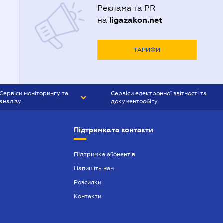
Реклама та PR
ligazakon.net
на
ТАРИФИ
Сервіси моніторингу та
Сервіси електронної звітності та
аналізу
документообігу
CONTR AGENT
Liga:REPORT
Підтримка та контакти
SMS-МАЯК
VERDICTUM
Підтримка абонентів
Напишіть нам
SEMANTRUM
Розсилки
SMS-МАЯК ІПОТЕКА
Контакти