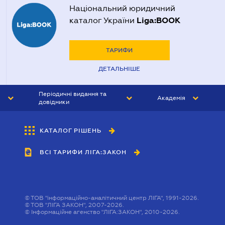
Національний юридичний
Liga:BOOK
каталог України
ТАРИФИ
ДЕТАЛЬНІШЕ
Періодичні видання та
Академія
довідники
ЮРИСТ&ЗАКОН
АКАДЕМІЯ ЛІГА:ЗАКОН
КАТАЛОГ РІШЕНЬ
БУХГАЛТЕР&ЗАКОН
ВСІ ТАРИФИ ЛІГА:ЗАКОН
ВІСНИК МСФЗ
ІНТЕРБУХ
ОСОБИСТИЙ ЕКСПЕРТ
©
ТОВ "інформаційно-аналітичний центр ЛІГА", 1991-2026.
©
ТОВ "ЛІГА ЗАКОН", 2007-2026.
©
Інформаційне агенство "ЛІГА:ЗАКОН", 2010-2026.