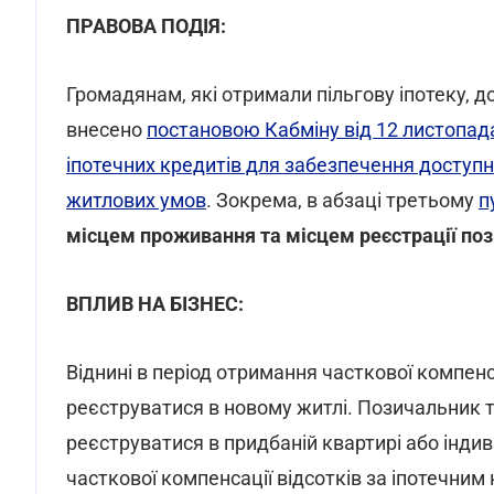
ПРАВОВА ПОДІЯ:
Громадянам, які отримали пільгову іпотеку, д
внесено
постановою Кабміну від 12 листопад
іпотечних кредитів для забезпечення доступ
житлових умов
. Зокрема, в абзаці третьому
п
місцем проживання та місцем реєстрації пози
ВПЛИВ НА БІЗНЕС:
Віднині в період отримання часткової компенс
реєструватися в новому житлі. Позичальник та
реєструватися в придбаній квартирі або інд
часткової компенсації відсотків за іпотечни