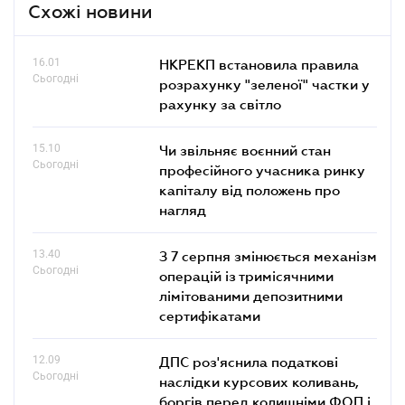
Схожі новини
16.01
НКРЕКП встановила правила
Сьогодні
розрахунку "зеленої" частки у
рахунку за світло
15.10
Чи звільняє воєнний стан
Сьогодні
професійного учасника ринку
капіталу від положень про
нагляд
13.40
З 7 серпня змінюється механізм
Сьогодні
операцій із тримісячними
лімітованими депозитними
сертифікатами
12.09
ДПС роз'яснила податкові
Сьогодні
наслідки курсових коливань,
боргів перед колишніми ФОП і