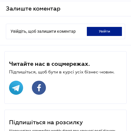
Залиште коментар
Увійдіть, щоб залишити коментар
увійти
Читайте нас в соцмережах.
Підпишіться, щоб бути в курсі усіх бізнес-новин.
Підпишіться на розсилку
Щопонеділка отримуйте weekly-digest про ключові події бізнесу