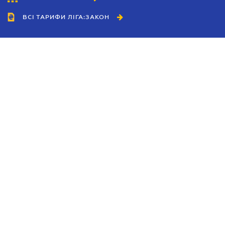
ВСІ ТАРИФИ ЛІГА:ЗАКОН
Співробітництво
Агенти
Дилери
Політика конфіденційності
Умови використання сайту
Реклама
Блог
Новини компанії
Керівництва
Каталоги компаній
Теми в центрі уваги
Підтримка та контакти