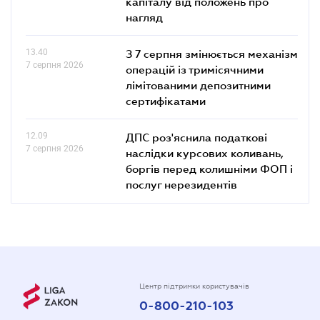
капіталу від положень про
нагляд
13.40
З 7 серпня змінюється механізм
7 серпня 2026
операцій із тримісячними
лімітованими депозитними
сертифікатами
12.09
ДПС роз'яснила податкові
7 серпня 2026
наслідки курсових коливань,
боргів перед колишніми ФОП і
послуг нерезидентів
Центр підтримки користувачів
0-800-210-103