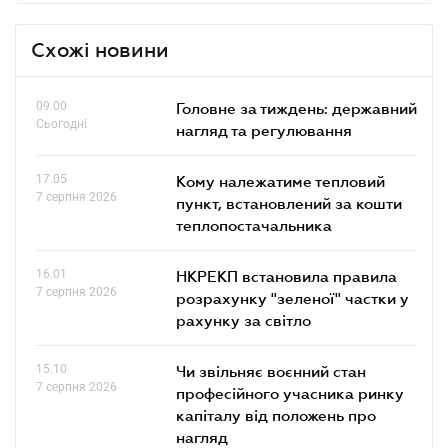
Схожі новини
09.00
Головне за тиждень: державний
Сьогодні
нагляд та регулювання
17.05
Кому належатиме тепловий
7 серпня 2026
пункт, встановлений за кошти
теплопостачальника
16.01
НКРЕКП встановила правила
7 серпня 2026
розрахунку "зеленої" частки у
рахунку за світло
15.10
Чи звільняє воєнний стан
7 серпня 2026
професійного учасника ринку
капіталу від положень про
нагляд