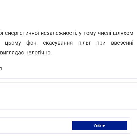
ї енергетичної незалежності, у тому числі шляхом
а цьому фоні скасування пільг при ввезенні
виглядає нелогічно.
Я
увійти