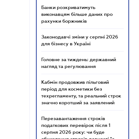
Банки розкриватимуть
виконавцям більше даних про
рахунки боржників
Законодавчі зміни у серпні 2026
для бізнесу в Україні
Головне за тиждень: державний
нагляд та регулювання
Кабмін продовжив пільговий
період для косметики без
техрегламенту, та реальний строк
значно коротший за заявлений
Перезавантаження строків
податкових перевірок після 1
серпня 2026 року: чи буде
обчислення строків давності "з