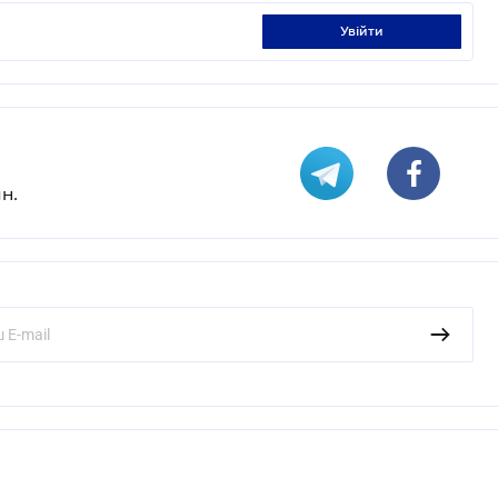
увійти
н.