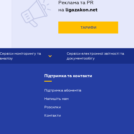
Реклама та PR
ligazakon.net
на
ТАРИФИ
Сервіси моніторингу та
Сервіси електронної звітності та
аналізу
документообігу
CONTR AGENT
Liga:REPORT
Підтримка та контакти
SMS-МАЯК
VERDICTUM
Підтримка абонентів
Напишіть нам
SEMANTRUM
Розсилки
SMS-МАЯК ІПОТЕКА
Контакти