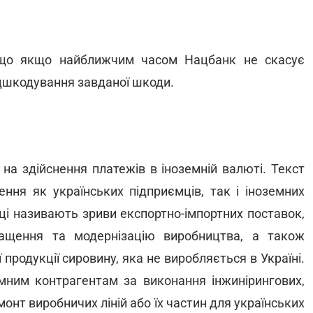
, що якщо найближчим часом Нацбанк не скасує
відшкодування завданої шкоди.
а здійснення платежів в іноземній валюті. Текст
ння як українських підприємців, так і іноземних
ці називають зриви експортно-імпортних поставок,
нащення та модернізацію виробництва, а також
продукції сировину, яка не виробляється в Україні.
емним контрагентам за виконання інжинірингових,
монт виробничих ліній або їх частин для українських