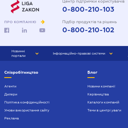
Центр підтримки користувачів
0-800-210-103
Підбір продуктів та рішень
ПРО КОМПАНІЮ
0-800-210-102
Новинні
Інформаційно-правові системи
портали
ЮРЛІГА
Право України
Співробітництво
Блог
БІЗНЕС
ГРАНД
БУХГАЛТЕР.ua
ПРАЙМ
Агенти
Новини компанії
Дилери
Керівництва
БУХГАЛТЕР ПРОФ
Політика конфіденційності
Каталоги компаній
ЮРИСТ ПРОФ
Умови використання сайту
Теми в центрі уваги
ЮРИСТ
Реклама
ПІДПРИЄМЕЦЬ