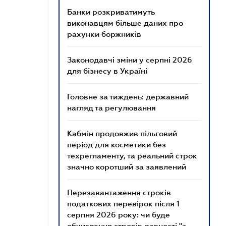
Банки розкриватимуть
виконавцям більше даних про
рахунки боржників
Законодавчі зміни у серпні 2026
для бізнесу в Україні
Головне за тиждень: державний
нагляд та регулювання
Кабмін продовжив пільговий
період для косметики без
техрегламенту, та реальний строк
значно коротший за заявлений
Перезавантаження строків
податкових перевірок після 1
серпня 2026 року: чи буде
обчислення строків давності "з