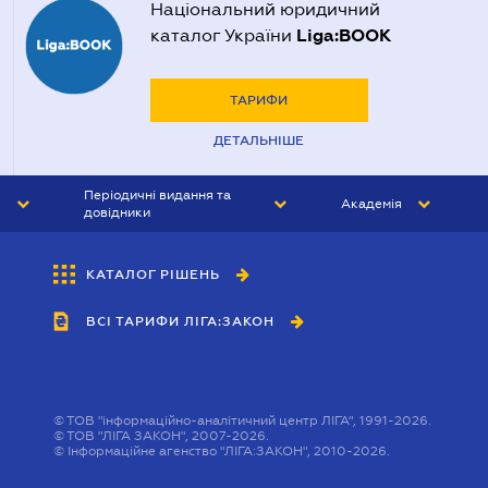
Національний юридичний
Liga:BOOK
каталог України
ТАРИФИ
ДЕТАЛЬНІШЕ
Періодичні видання та
Академія
довідники
ЮРИСТ&ЗАКОН
АКАДЕМІЯ ЛІГА:ЗАКОН
КАТАЛОГ РІШЕНЬ
БУХГАЛТЕР&ЗАКОН
ВСІ ТАРИФИ ЛІГА:ЗАКОН
ВІСНИК МСФЗ
ІНТЕРБУХ
ОСОБИСТИЙ ЕКСПЕРТ
©
ТОВ "інформаційно-аналітичний центр ЛІГА", 1991-2026.
©
ТОВ "ЛІГА ЗАКОН", 2007-2026.
©
Інформаційне агенство "ЛІГА:ЗАКОН", 2010-2026.