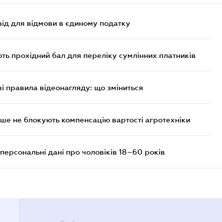
ід для відмови в єдиному податку
ють прохідний бал для переліку сумлінних платників
ві правила відеонагляду: що зміниться
ше не блокують компенсацію вартості агротехніки
персональні дані про чоловіків 18–60 років