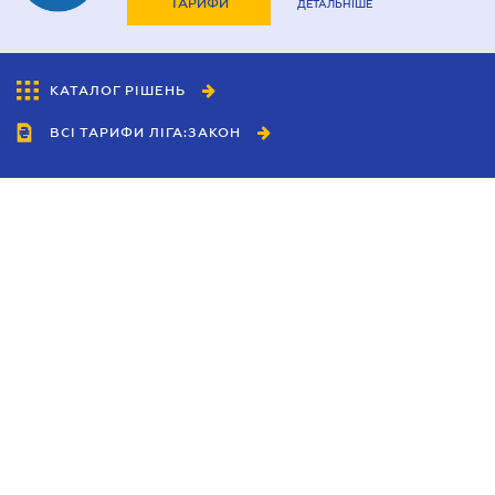
ТАРИФИ
ДЕТАЛЬНІШЕ
КАТАЛОГ РІШЕНЬ
ВСІ ТАРИФИ ЛІГА:ЗАКОН
Співробітництво
Агенти
Дилери
Політика конфіденційності
Умови використання сайту
Реклама
Блог
Новини компанії
Керівництва