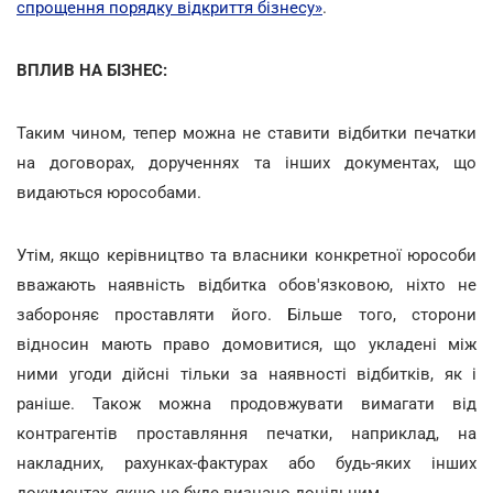
спрощення порядку відкриття бізнесу»
.
ВПЛИВ НА БІЗНЕС:
Таким чином, тепер можна не ставити відбитки печатки
на договорах, дорученнях та інших документах, що
видаються юрособами.
Утім, якщо керівництво та власники конкретної юрособи
вважають наявність відбитка обов'язковою, ніхто не
забороняє проставляти його. Більше того, сторони
відносин мають право домовитися, що укладені між
ними угоди дійсні тільки за наявності відбитків, як і
раніше. Також можна продовжувати вимагати від
контрагентів проставляння печатки, наприклад, на
накладних, рахунках-фактурах або будь-яких інших
документах, якщо це буде визнано доцільним.