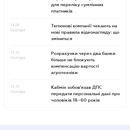
для переліку сумлінних
платників
14.04
Тютюнові компанії чекають на
Сьогодні
нові правила відеонагляду: що
зміниться
13.13
Розрахунки через два банки
Сьогодні
більше не блокують
компенсацію вартості
агротехніки
12.12
Кабмін зобов'язав ДПС
Сьогодні
передати персональні дані про
чоловіків 18–60 років