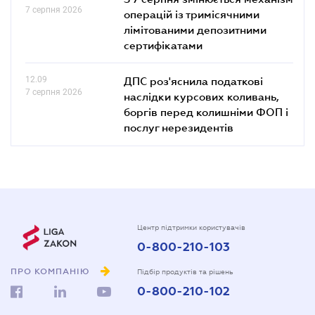
7 серпня 2026
операцій із тримісячними
лімітованими депозитними
сертифікатами
12.09
ДПС роз'яснила податкові
7 серпня 2026
наслідки курсових коливань,
боргів перед колишніми ФОП і
послуг нерезидентів
Центр підтримки користувачів
0-800-210-103
ПРО КОМПАНІЮ
Підбір продуктів та рішень
0-800-210-102