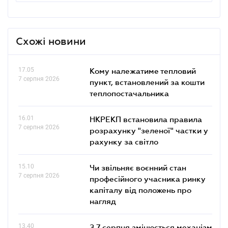
Схожі новини
17.05
Кому належатиме тепловий
7 серпня 2026
пункт, встановлений за кошти
теплопостачальника
16.01
НКРЕКП встановила правила
7 серпня 2026
розрахунку "зеленої" частки у
рахунку за світло
15.10
Чи звільняє воєнний стан
7 серпня 2026
професійного учасника ринку
капіталу від положень про
нагляд
13.40
З 7 серпня змінюється механізм