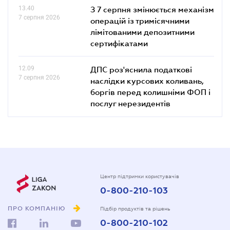
13.40
З 7 серпня змінюється механізм
7 серпня 2026
операцій із тримісячними
лімітованими депозитними
сертифікатами
12.09
ДПС роз'яснила податкові
7 серпня 2026
наслідки курсових коливань,
боргів перед колишніми ФОП і
послуг нерезидентів
Центр підтримки користувачів
0-800-210-103
ПРО КОМПАНІЮ
Підбір продуктів та рішень
0-800-210-102