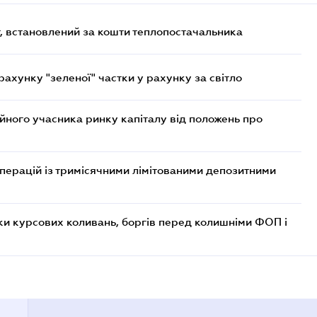
, встановлений за кошти теплопостачальника
хунку "зеленої" частки у рахунку за світло
ійного учасника ринку капіталу від положень про
операцій із тримісячними лімітованими депозитними
ки курсових коливань, боргів перед колишніми ФОП і