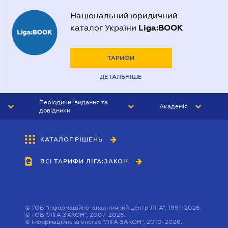
Національний юридичний
Liga:BOOK
каталог України
ТАРИФИ
ДЕТАЛЬНІШЕ
Періодичні видання та
Академія
довідники
ЮРИСТ&ЗАКОН
АКАДЕМІЯ ЛІГА:ЗАКОН
КАТАЛОГ РІШЕНЬ
БУХГАЛТЕР&ЗАКОН
ВСІ ТАРИФИ ЛІГА:ЗАКОН
ВІСНИК МСФЗ
ІНТЕРБУХ
ОСОБИСТИЙ ЕКСПЕРТ
©
ТОВ "інформаційно-аналітичний центр ЛІГА", 1991-2026.
©
ТОВ "ЛІГА ЗАКОН", 2007-2026.
©
Інформаційне агенство "ЛІГА:ЗАКОН", 2010-2026.