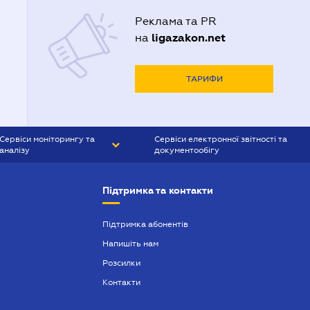
Реклама та PR
ligazakon.net
на
ТАРИФИ
Сервіси моніторингу та
Сервіси електронної звітності та
аналізу
документообігу
CONTR AGENT
Liga:REPORT
Підтримка та контакти
SMS-МАЯК
VERDICTUM
Підтримка абонентів
Напишіть нам
SEMANTRUM
Розсилки
SMS-МАЯК ІПОТЕКА
Контакти