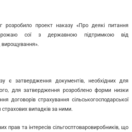
уг розробило проект наказу «Про деякі питання
о врожаю сої з державною підтримкою від
д вирощування».
у є затвердження документів, необхідних для
того, для затвердження розроблено форми низки
ня договорів страхування сільськогосподарської
 страхових випадків за ними.
их прав та інтересів сільгосптоваровиробників, що