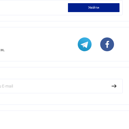
увійти
н.