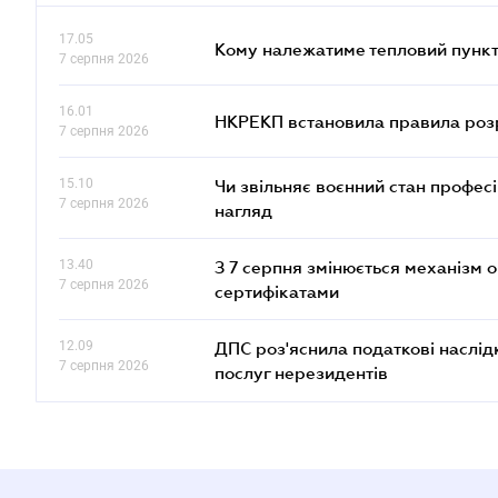
17.05
Кому належатиме тепловий пункт
7 серпня 2026
16.01
НКРЕКП встановила правила розра
7 серпня 2026
15.10
Чи звільняє воєнний стан профес
7 серпня 2026
нагляд
13.40
З 7 серпня змінюється механізм 
7 серпня 2026
сертифікатами
12.09
ДПС роз'яснила податкові наслід
7 серпня 2026
послуг нерезидентів