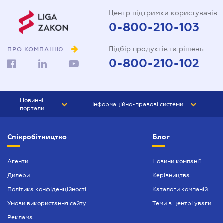
Центр підтримки користувачів
0-800-210-103
Підбір продуктів та рішень
ПРО КОМПАНІЮ
0-800-210-102
Новинні
Інформаційно-правові системи
портали
ЮРЛІГА
Право України
Співробітництво
Блог
БІЗНЕС
ГРАНД
БУХГАЛТЕР.ua
ПРАЙМ
Агенти
Новини компанії
Дилери
Керівництва
БУХГАЛТЕР ПРОФ
Політика конфіденційності
Каталоги компаній
ЮРИСТ ПРОФ
Умови використання сайту
Теми в центрі уваги
ЮРИСТ
Реклама