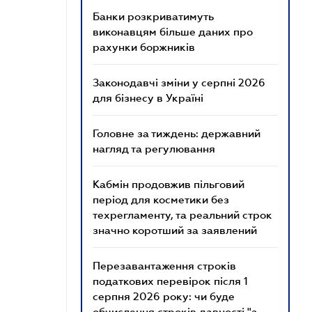
Банки розкриватимуть
виконавцям більше даних про
рахунки боржників
Законодавчі зміни у серпні 2026
для бізнесу в Україні
Головне за тиждень: державний
нагляд та регулювання
Кабмін продовжив пільговий
період для косметики без
техрегламенту, та реальний строк
значно коротший за заявлений
Перезавантаження строків
податкових перевірок після 1
серпня 2026 року: чи буде
обчислення строків давності "з