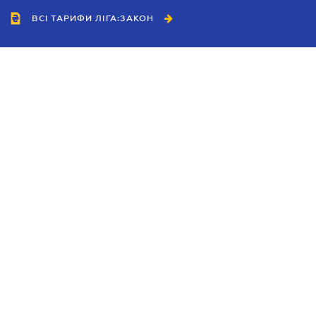
ВСІ ТАРИФИ ЛІГА:ЗАКОН
Співробітництво
Агенти
Дилери
Політика конфіденційності
Умови використання сайту
Реклама
Блог
Новини компанії
Керівництва
Каталоги компаній
Теми в центрі уваги
Підтримка та контакти