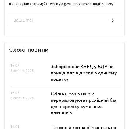
Щопонеділка отримуйте weekly-digest про ключові події бізнесу
Схожі новини
17.07
Заборонений КВЕД у ЄДР не
6 серпня 2026
привід для відмови в єдиному
податку
15.07
Скільки разів на рік
6 серпня 2026
перераховують прохідний бал
для переліку сумлінних
платників
14.04
Тютюнові компанії чекають на