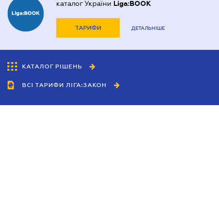
каталог України
Liga:BOOK
ТАРИФИ
ДЕТАЛЬНІШЕ
КАТАЛОГ РІШЕНЬ
ВСІ ТАРИФИ ЛІГА:ЗАКОН
Співробітництво
Агенти
Дилери
Політика конфіденційності
Умови використання сайту
Реклама
Блог