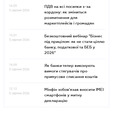
16.05
ПДВ на всі посилки з-за
5 серпня 2026
кордону: як зміниться
розмитнення для
маркетплейсів і громадян
15.01
Безкоштовний вебінар "Бізнес
5 серпня 2026
під прицілом: як не стати ціллю
банку, податкової та БЕБ у
2026"
14.09
Як банки тепер виконують
5 серпня 2026
вимоги стягувачів про
примусове списання коштів
12.12
Мінфін зобов'язав вносити IMEI
5 серпня 2026
смартфонів у митну
декларацію