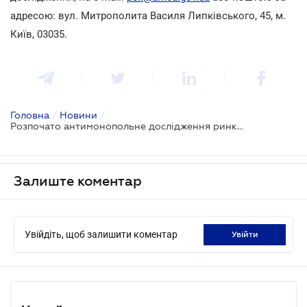
адресою: вул. Митрополита Василя Липківського, 45, м.
Київ, 03035.
Головна
/
Новини
/
Розпочато антимонопольне дослідження ринку послуг із організації опалення
Залиште коментар
Увійдіть, щоб залишити коментар
увійти