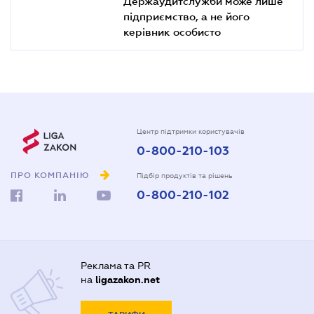
Держаудитслужби може лише
підприємство, а не його
керівник особисто
Центр підтримки користувачів
0-800-210-103
ПРО КОМПАНІЮ
Підбір продуктів та рішень
0-800-210-102
Реклама та PR
на
ligazakon.net