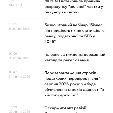
16.01
НКРЕКП встановила правила
Сьогодні
розрахунку "зеленої" частки у
рахунку за світло
10.01
Безкоштовний вебінар "Бізнес
6 серпня 2026
під прицілом: як не стати ціллю
банку, податкової та БЕБ у
2026"
09.00
Головне за тиждень: державний
3 серпня 2026
нагляд та регулювання
09.47
Перезавантаження строків
31 липня 2026
податкових перевірок після 1
серпня 2026 року: чи буде
обчислення строків давності "з
чистого аркуша"?
15.29
Оскаржити акт ревізії
30 липня 2026