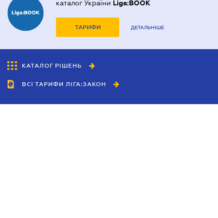
каталог України
Liga:BOOK
ТАРИФИ
ДЕТАЛЬНІШЕ
КАТАЛОГ РІШЕНЬ
ВСІ ТАРИФИ ЛІГА:ЗАКОН
Співробітництво
Агенти
Дилери
Політика конфіденційності
Умови використання сайту
Реклама
Блог