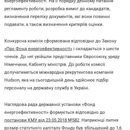
енергоефективності. На її порядку денному питання
регламенту роботи, розробка вимог до кандидатів,
визначення переліку документів, які вони повинні
подавати, а також визначення критеріїв оцінки.
Конкурсна комісія сформована відповідно до Закону
«Про Фонд енергоефективності»
і складається з шести
членів. До неї увійшли представники Євросоюзу, уряду
Німеччини, Кабінету міністрів. До роботи комісії
долучатиметься міжнародна рекрутингова компанія
Hudson, яка на сьогоднішній день здійснює підбір
персоналу на державну службу в Україні.
Наглядова рада державної установи «Фонд
енергоефективності» формується відповідно до
постанови КМУ від 23.05.2018 №582
. Наприкінці липня
розмір статутного капіталу Фонду був збільшений до 1,6