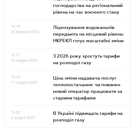
господарства на регіональний
рівень на час воєнного стану
14.19
Ліцензування водоканалів
30 березня 2026
передають на місцевий рівень:
НКРЕКП готує масштабні зміни
10.17
З 2026 року зростуть тарифи
22 грудня 2025
на розподіл газу
10.14
Ціна зміни надавача послуг
11 грудня 2025
теплопостачання: чи повинен
новий оператор працювати за
старими тарифами
15.02
В Україні підвищать тарифи на
3 грудня 2025
розподіл газу