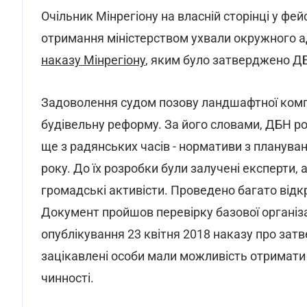
Очільник Мінрегіону на власній сторінці у фе
отримання міністерством ухвали окружного ад
наказу Мінрегіону
, яким було затверджено ДБ
Задоволення судом позову ландшафтної компан
будівельну реформу. За його словами, ДБН ро
ще з радянських часів - нормативи з плануван
року. До їх розробки були залучені експерти, 
громадські активісти. Проведено багато відк
Документ пройшов перевірку базової організац
опублікування 23 квітня 2018 наказу про затв
зацікавлені особи мали можливість отримати 
чинності.