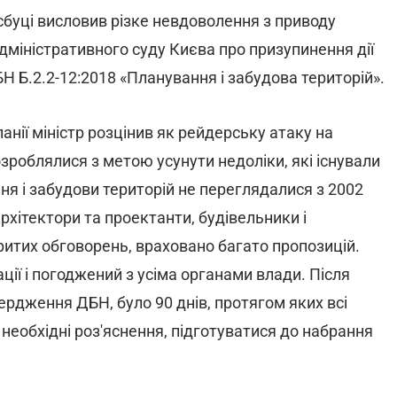
йсбуці висловив різке невдоволення з приводу
міністративного суду Києва про призупинення дії
Н Б.2.2-12:2018 «Планування і забудова територій».
ії міністр розцінив як рейдерську атаку на
зроблялися з метою усунути недоліки, які існували
ня і забудови територій не переглядалися з 2002
архітектори та проектанти, будівельники і
ритих обговорень, враховано багато пропозицій.
ії і погоджений з усіма органами влади. Після
ердження ДБН, було 90 днів, протягом яких всі
необхідні роз'яснення, підготуватися до набрання