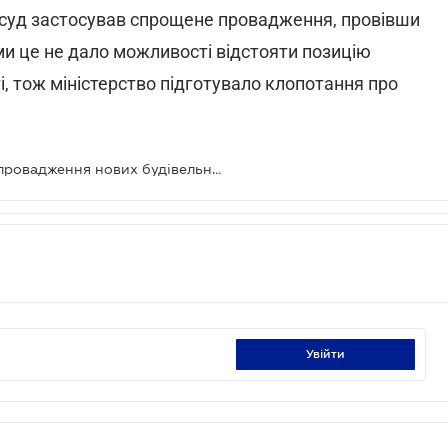
 суд застосував спрощене провадження, провівши
ми це не дало можливості відстояти позицію
і, тож міністерство підготувало клопотання про
Мінрегіон відстоюватиме у суді запровадження нових будівельних норм
увійти