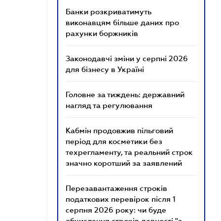
Банки розкриватимуть
виконавцям більше даних про
рахунки боржників
Законодавчі зміни у серпні 2026
для бізнесу в Україні
Головне за тиждень: державний
нагляд та регулювання
Кабмін продовжив пільговий
період для косметики без
техрегламенту, та реальний строк
значно коротший за заявлений
Перезавантаження строків
податкових перевірок після 1
серпня 2026 року: чи буде
обчислення строків давності "з