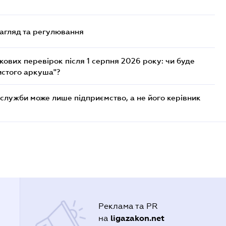
нагляд та регулювання
ових перевірок після 1 серпня 2026 року: чи буде
истого аркуша"?
служби може лише підприємство, а не його керівник
Реклама та PR
ligazakon.net
на