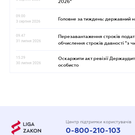
2026"
09.00
Головне за тиждень: державний 
3 серпня 2026
09.47
Перезавантаження строків податк
31 липня 2026
обчислення строків давності "з ч
15.29
Оскаржити акт ревізії Держаудит
30 липня 2026
особисто
Центр підтримки користувачів
0-800-210-103